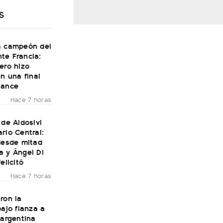
S
a campeón del
te Francia:
ero hizo
en una final
Dance
Hace 7 horas
 de Aldosivi
rio Central:
desde mitad
a y Ángel Di
elicitó
Hace 7 horas
ron la
bajo fianza a
 argentina