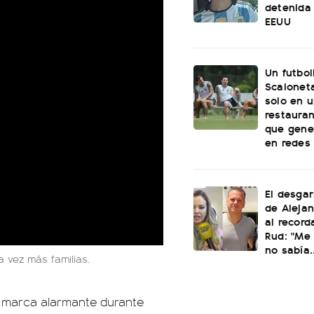
detenida 
EEUU
Un futbol
Scaloneta
solo en u
restauran
que gene
en redes
El desgar
de Alejan
al record
Rud: "Me 
no sabía..
vez más familias.
na marca alarmante durante