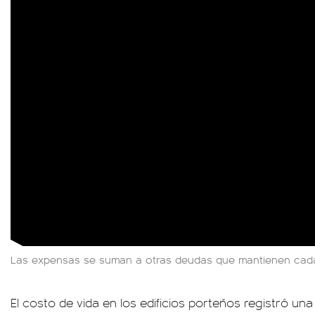
Las expensas se suman a otras deudas que mantienen cada 
El costo de vida en los edificios porteños registró u