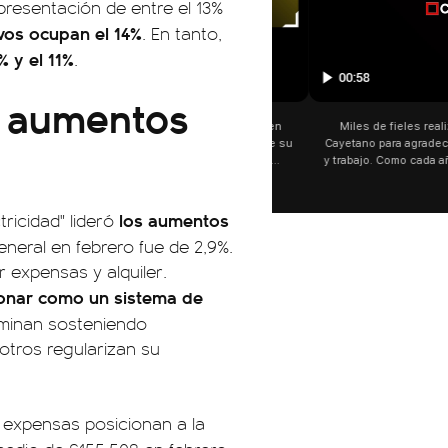
presentación de entre el 13%
ivos ocupan el 14%
. En tanto,
% y el 11%
.
01:05
os aumentos
🗣️ "El Gobierno sufrió una inm
Axel Kicillof, gobernador de 
Buenos Aires, caracterizó el
de Inviolabilidad de la Pro
como "una lista sábana con 
y destacó "la movilización p
los aumentos
ctricidad" lideró
declaración fue desde el sa
general en febrero fue de 2,9%.
Cayetano, donde también ad
sociedad no solo sufre porqu
 expensas y alquiler.
que también está end
ionar como un sistema de
rminan sosteniendo
otros regularizan su
 expensas posicionan a la