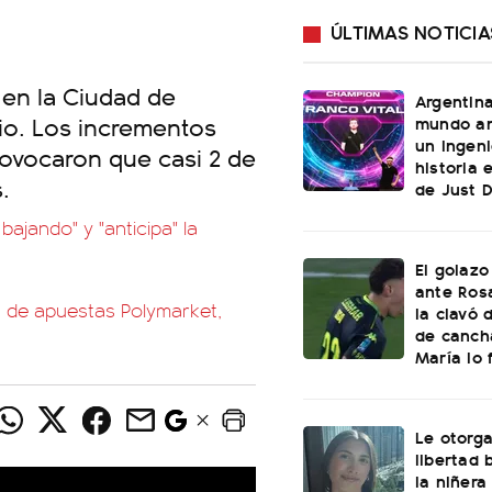
ÚLTIMAS NOTICIA
 en la Ciudad de
Argentin
io. Los incrementos
mundo an
un ingeni
rovocaron que casi 2 de
historia 
.
de Just 
bajando" y "anticipa" la
El golazo
ante Rosa
a de apuestas Polymarket,
la clavó 
de canch
María lo f
Le otorga
libertad 
la niñera