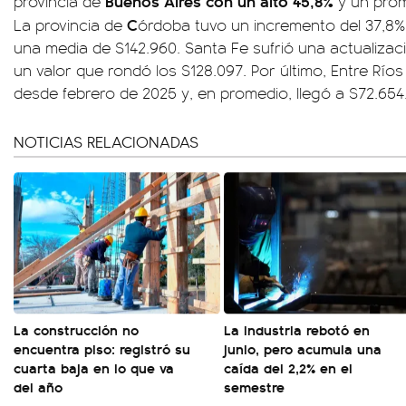
Buenos Aires con un alto 45,8%
provincia de
y un prom
C
La provincia de
órdoba tuvo un incremento del 37,8%
una media de $142.960. Santa Fe sufrió una actualizaci
un valor que rondó los $128.097. Por último, Entre Rí
desde febrero de 2025 y, en promedio, llegó a $72.654
NOTICIAS RELACIONADAS
La construcción no
La industria rebotó en
encuentra piso: registró su
junio, pero acumula una
cuarta baja en lo que va
caída del 2,2% en el
del año
semestre