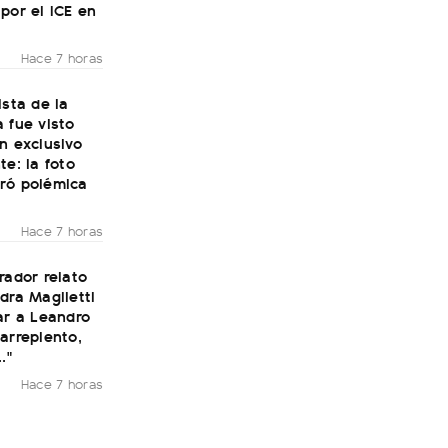
por el ICE en
Hace 7 horas
ista de la
 fue visto
n exclusivo
te: la foto
ró polémica
Hace 7 horas
rador relato
dra Maglietti
ar a Leandro
arrepiento,
."
Hace 7 horas