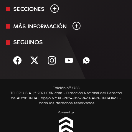
SECCIONES
MÁS INFORMACIÓN
En Vivo
Minuto Uno
SEGUINOS
Mediakit
Política
Términos y condiciones
Sociedad
Rss
Economía
Enfoque
Edición Nº 1733
C5N Autos
TELEPIU S.A. |© 2021 C5N.com - Dirección Nacional del Derecho
de Autor DNDA Legajo N°: RL-2024-31679423-APN-DNDA#MJ -
RatingCero
Todos los derechos reservados.
Deportes
Lifestyle