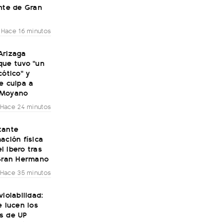
nte de Gran
Hace 16 minutos
Arizaga
que tuvo "un
cótico" y
e culpa a
 Moyano
Hace 24 minutos
tante
ación física
 Ibero tras
 Gran Hermano
Hace 35 minutos
violabilidad:
e lucen los
s de UP