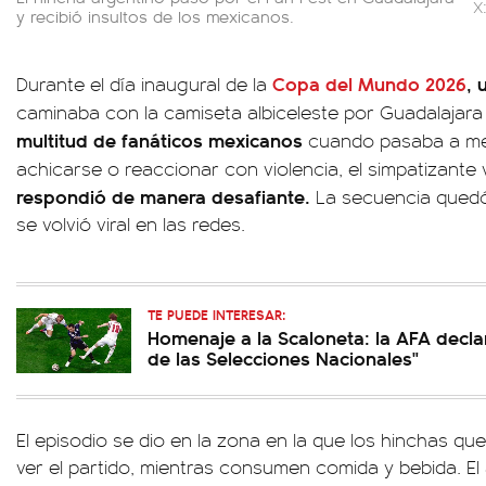
X
y recibió insultos de los mexicanos.
Copa del Mundo 2026
,
Durante el día inaugural de la
caminaba con la camiseta albiceleste por Guadalajar
multitud de fanáticos mexicanos
cuando pasaba a met
achicarse o reaccionar con violencia, el simpatizante 
respondió de manera desafiante.
La secuencia quedó
se volvió viral en las redes.
TE PUEDE INTERESAR:
Homenaje a la Scaloneta: la AFA declar
de las Selecciones Nacionales"
El episodio se dio en la zona en la que los hinchas q
ver el partido, mientras consumen comida y bebida. El 