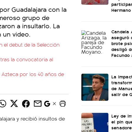
participa
por Guadalajara con la
Hermano
umeroso grupo de
aron a insultarlo. La
Candela 
n un video.
aseguró 
brote psi
n el debut de la Selección
desligó d
Facundo
tras la convocatoria al
 Azteca por los 40 años de
La impac
transform
de Manuel
salir de
Ley de In
el pin qu
senadore