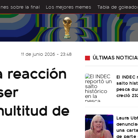
nes sobre la final
Los mejores memes
Tabla de goleado
11 de junio 2026 - 23:48
ÚLTIMAS NOTICIA
a reacción
El INDEC 
salto his
ser
pesca dur
creció 2
ultitud de
Laura Ubf
denunciad
una cart
de parte