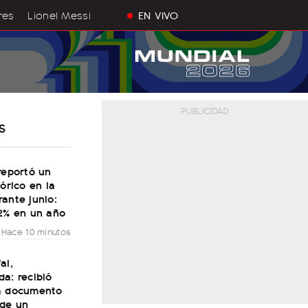
res
Lionel Messi
EN VIVO
S
reportó un
tórico en la
ante junio:
32% en un año
Hace 10 minutos
al,
a: recibió
a documento
 de un