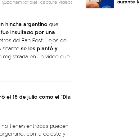
durante l
: @zonamxoficial (captura video)
un hincha argentino
que
f
ue insultado por una
a
ros del Fan Fest. Lejos de
se les plantó y
visitante
 registrada en un video que
ó el 15 de julio como el "Día
ue no tienen entradas pueden
argentino, con la celeste y