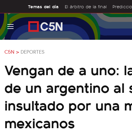
Temas del día
El árbitro de la final
Prediccio
C5N >
DEPORTES
Vengan de a uno: l
de un argentino al 
insultado por una m
mexicanos