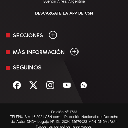
Buenos Aires, Argentina
DESCARGATE LA APP DE C5N
SECCIONES
MÁS INFORMACIÓN
En Vivo
Minuto Uno
SEGUINOS
Mediakit
Política
Términos y condiciones
Sociedad
Rss
Economía
Enfoque
Edición Nº 1733
C5N Autos
TELEPIU S.A. |© 2021 C5N.com - Dirección Nacional del Derecho
de Autor DNDA Legajo N°: RL-2024-31679423-APN-DNDA#MJ -
RatingCero
Todos los derechos reservados.