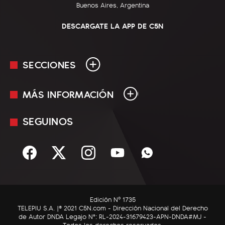
Buenos Aires, Argentina
DESCARGATE LA APP DE C5N
SECCIONES
MÁS INFORMACIÓN
En Vivo
Minuto Uno
SEGUINOS
Mediakit
Política
Términos y condiciones
Sociedad
Rss
Economía
Enfoque
Edición Nº 1735
C5N Autos
TELEPIU S.A. |© 2021 C5N.com - Dirección Nacional del Derecho
de Autor DNDA Legajo N°: RL-2024-31679423-APN-DNDA#MJ -
RatingCero
Todos los derechos reservados.