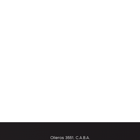
Olleros 3551, C.A.B.A.