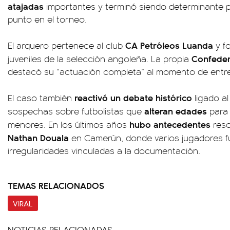
atajadas
importantes y terminó siendo determinante 
punto en el torneo.
CA Petróleos Luanda
El arquero pertenece al club
y fo
Confeder
juveniles de la selección angoleña. La propia
destacó su “actuación completa” al momento de entre
reactivó un debate histórico
El caso también
ligado a
alteran edades
sospechas sobre futbolistas que
para 
hubo antecedentes
menores. En los últimos años
reso
Nathan Douala
en Camerún, donde varios jugadores f
irregularidades vinculadas a la documentación.
TEMAS RELACIONADOS
VIRAL
NOTICIAS RELACIONADAS