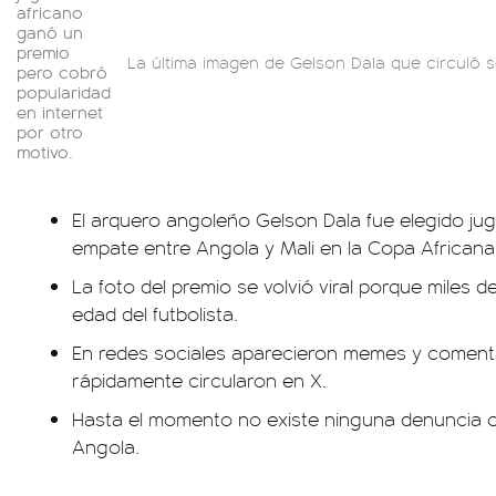
africano
ganó un
premio
La última imagen de Gelson Dala que circuló se 
pero cobró
popularidad
en internet
por otro
motivo.
El arquero angoleño Gelson Dala fue elegido juga
empate entre Angola y Mali en la Copa Africana
La foto del premio se volvió viral porque miles 
edad del futbolista.
En redes sociales aparecieron memes y comenta
rápidamente circularon en X.
Hasta el momento no existe ninguna denuncia ofic
Angola.