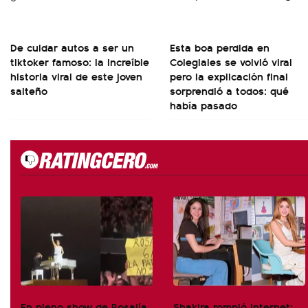
De cuidar autos a ser un
Esta boa perdida en
tiktoker famoso: la increíble
Colegiales se volvió viral
historia viral de este joven
pero la explicación final
salteño
sorprendió a todos: qué
había pasado
En pleno show de Rosalía,
Shakira rompió internet: