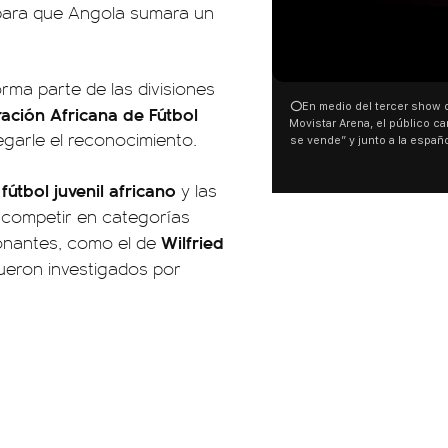
para que Angola sumara un
00:00
00:32
rma parte de las divisiones
⭕En medio del tercer show de Rosalia en el
Con una proyección 
ación Africana de Fútbol
Movistar Arena, el público cantó “la patria no
distintas organiza
garle el reconocimiento.
se vende” y junto a la española. El momento
manifestaron su rec
ocurrió a dos días de la votación de la Ley de
busca modificar la Le
Tierras.
pudo ver cómo convo
fútbol juvenil africano
l
y las
este 6 de agosto co
luces en el Congres
competir en categorías
Malvinas y las inscri
Wilfried
nantes, como el de
son argentinas. Los d
El resto del territorio,
ueron investigados por