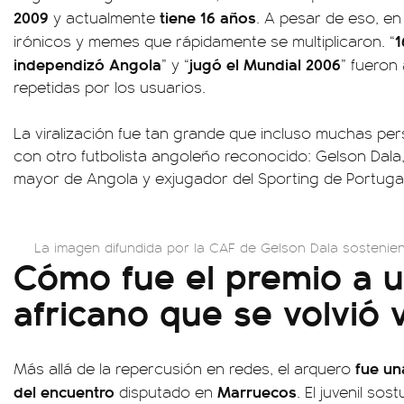
2009
tiene 16 años
y actualmente
. A pesar de eso, e
1
irónicos y memes que rápidamente se multiplicaron. “
independizó Angola
jugó el Mundial 2006
” y “
” fueron
repetidas por los usuarios.
La viralización fue tan grande que incluso muchas p
con otro futbolista angoleño reconocido: Gelson Dala,
mayor de Angola y exjugador del Sporting de Portugal
La imagen difundida por la CAF de Gelson Dala sosteniend
Cómo fue el premio a u
africano que se volvió v
fue un
Más allá de la repercusión en redes, el arquero
del encuentro
Marruecos
disputado en
. El juvenil so