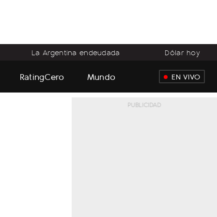
La Argentina endeudada
Dólar hoy
RatingCero
Mundo
EN VIVO