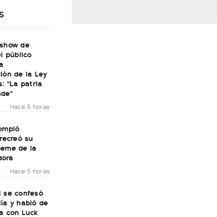
S
 show de
el público
a
ión de la Ley
s: "La patria
nde"
Hace 5 horas
rompió
 recreó su
meme de la
dora
Hace 5 horas
i se confesó
ía y habló de
ra con Luck