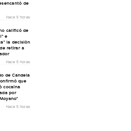
desencantó de
Hace 5 horas
no calificó de
l" e
ca" la decisión
de retirar a
ador
Hace 5 horas
do de Candela
confirmó que
ó cocaína
rada por
 Moyano"
Hace 5 horas