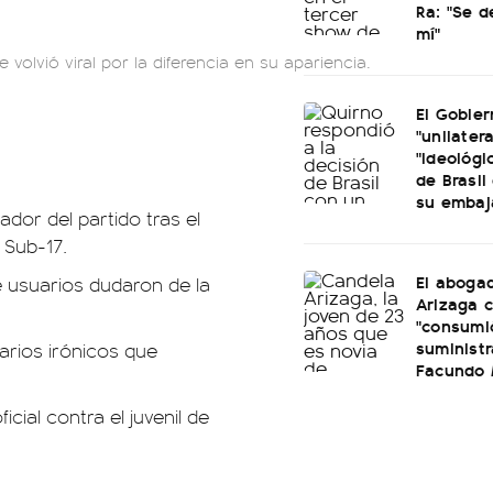
Ra: "Se 
mí"
volvió viral por la diferencia en su apariencia.
El Gobier
"unilatera
"ideológi
de Brasil 
su embaj
dor del partido tras el
 Sub-17.
El aboga
de usuarios dudaron de la
Arizaga 
"consumi
suminist
rios irónicos que
Facundo
ial contra el juvenil de