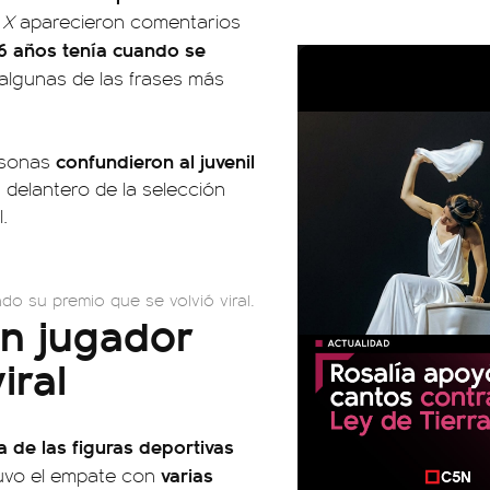
n
X
aparecieron comentarios
6 años tenía cuando se
 algunas de las frases más
confundieron al juvenil
ersonas
 delantero de la selección
.
o su premio que se volvió viral.
n jugador
iral
a de las figuras deportivas
varias
stuvo el empate con