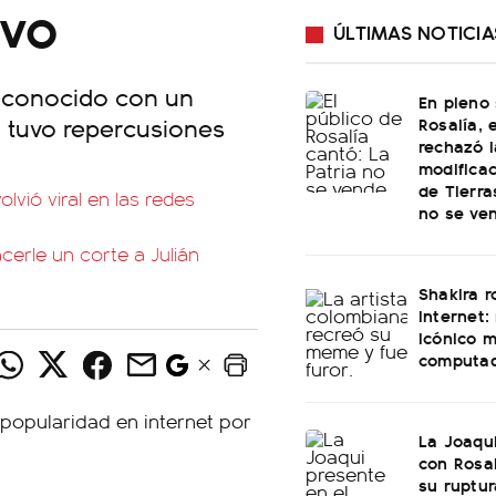
ivo
ÚLTIMAS NOTICIA
reconocido con un
En pleno
a tuvo repercusiones
Rosalía, 
rechazó l
modificac
de Tierra
vió viral en las redes
no se ve
acerle un corte a Julián
Shakira 
internet:
icónico 
computa
La Joaqu
con Rosal
su ruptu