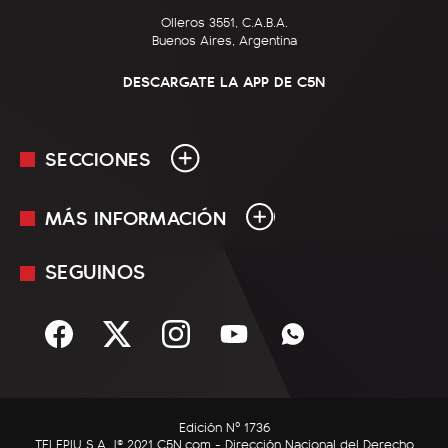
Olleros 3551, C.A.B.A.
Buenos Aires, Argentina
DESCARGATE LA APP DE C5N
SECCIONES
MÁS INFORMACIÓN
En Vivo
Minuto Uno
SEGUINOS
Mediakit
Política
Términos y condiciones
Sociedad
Rss
Economía
Enfoque
Edición Nº 1736
C5N Autos
TELEPIU S.A. |© 2021 C5N.com - Dirección Nacional del Derecho