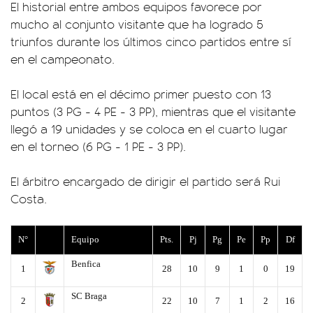
El historial entre ambos equipos favorece por
mucho al conjunto visitante que ha logrado 5
triunfos durante los últimos cinco partidos entre sí
en el campeonato.
El local está en el décimo primer puesto con 13
puntos (3 PG - 4 PE - 3 PP), mientras que el visitante
llegó a 19 unidades y se coloca en el cuarto lugar
en el torneo (6 PG - 1 PE - 3 PP).
El árbitro encargado de dirigir el partido será Rui
Costa.
N°
Equipo
Pts.
Pj
Pg
Pe
Pp
Df
Benfica
1
28
10
9
1
0
19
SC Braga
2
22
10
7
1
2
16