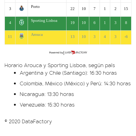
Porto
3
22
10
7
1
2
15
Sporting Lisboa
4
19
10
6
1
3
8
Arouca
11
13
10
3
4
3
-6
Horario Arouca y Sporting Lisboa, según país
Argentina y Chile (Santiago): 16:30 horas
Colombia, México (México) y Perú: 14:30 horas
Nicaragua: 13:30 horas
Venezuela: 15:30 horas
© 2020 DataFactory