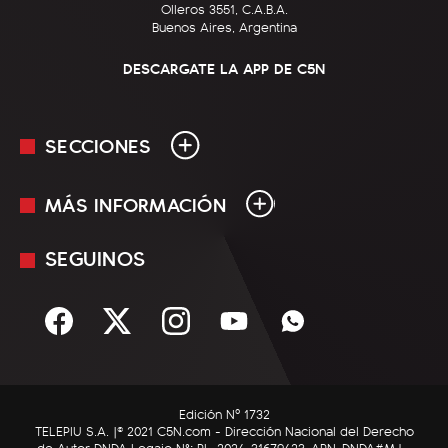
Olleros 3551, C.A.B.A.
Buenos Aires, Argentina
DESCARGATE LA APP DE C5N
SECCIONES
MÁS INFORMACIÓN
En Vivo
Minuto Uno
SEGUINOS
Mediakit
Política
Términos y condiciones
Sociedad
Rss
Economía
Enfoque
Edición Nº 1732
C5N Autos
TELEPIU S.A. |© 2021 C5N.com - Dirección Nacional del Derecho
de Autor DNDA Legajo N°: RL-2024-31679423-APN-DNDA#MJ -