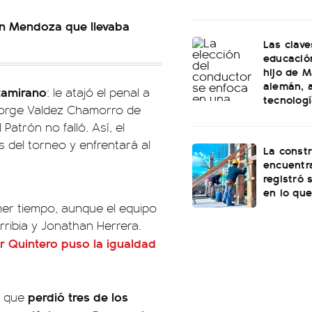
 en Mendoza que llevaba
Las clave
educación
hijo de M
alemán, a
ltamirano
: le atajó el penal a
tecnolog
 Jorge Valdez Chamorro de
Patrón no falló. Así, el
 del torneo y enfrentará al
La const
encuentra
registró 
en lo que
imer tiempo, aunque el equipo
rribia y Jonathan Herrera.
r Quintero puso la igualdad
perdió tres de los
a que