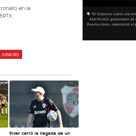
tronato en la
R59TX
🗣️ "El Gobierno sufrió una inmensa derrota" 🎙️
San Cayetano: Jorge Garcí
Axel Kicillof, gobernador de la Provincia de
miles de peregrinos en Lin
Buenos Aires, caracterizó el proyecto de Ley
de Buenos Aires destacó l
de Inviolabilidad de la Propiedad Privada
multitud de peregrinos qu
como "una lista sábana con temas nefastos"
agua y soportó las bajas t
y destacó "la movilización popular". 📌 La
últimos días: "Son dificul
declaración fue desde el santuario de San
ser superadas por la fe".
Cayetano, donde también advirtió que "la
 JUNIORS
sociedad no solo sufre porque no llega sino
que también está endeudada".
River cerró la llegada de un