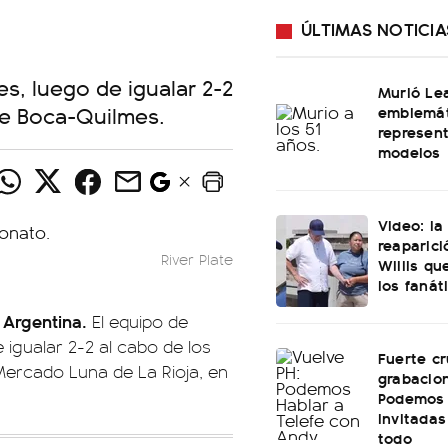
ÚLTIMAS NOTICIA
es, luego de igualar 2-2
Murió Le
de Boca-Quilmes.
emblemát
represen
modelos
Video: l
reaparici
River Plate
Willis q
los fanát
 Argentina.
El equipo de
 igualar 2-2 al cabo de los
Fuerte cr
Mercado Luna de La Rioja, en
grabacio
Podemos 
invitadas
todo