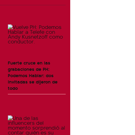
Fuerte cruce en las
grabaciones de PH:
Podemos Hablar: dos
invitadas se dijeron de
todo