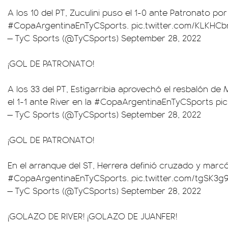
A los 10 del PT, Zuculini puso el 1-0 ante Patronato por
#CopaArgentinaEnTyCSports
.
pic.twitter.com/KLKHC
— TyC Sports (@TyCSports)
September 28, 2022
¡GOL DE PATRONATO!
A los 33 del PT, Estigarribia aprovechó el resbalón de 
el 1-1 ante River en la
#CopaArgentinaEnTyCSports
pi
— TyC Sports (@TyCSports)
September 28, 2022
¡GOL DE PATRONATO!
En el arranque del ST, Herrera definió cruzado y marcó 
#CopaArgentinaEnTyCSports
.
pic.twitter.com/tgSK3g
— TyC Sports (@TyCSports)
September 28, 2022
¡GOLAZO DE RIVER! ¡GOLAZO DE JUANFER!