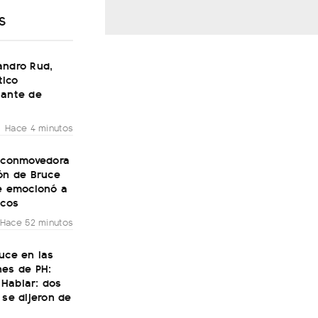
S
andro Rud,
ico
tante de
Hace 4 minutos
a conmovedora
ón de Bruce
ue emocionó a
icos
Hace 52 minutos
uce en las
nes de PH:
Hablar: dos
 se dijeron de