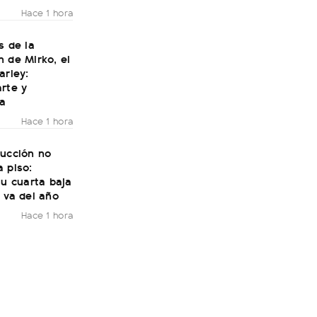
Hace 1 hora
s de la
 de Mirko, el
arley:
rte y
ía
Hace 1 hora
rucción no
 piso:
su cuarta baja
 va del año
Hace 1 hora