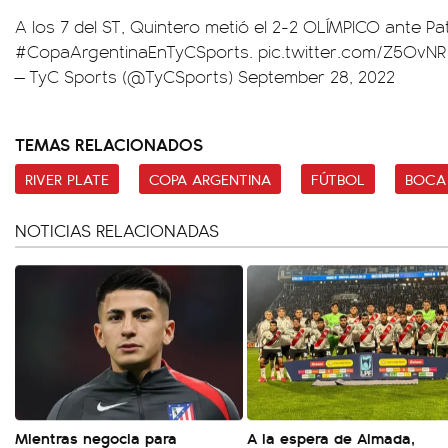
A los 7 del ST, Quintero metió el 2-2 OLÍMPICO ante Pa
#CopaArgentinaEnTyCSports
.
pic.twitter.com/Z5OvN
— TyC Sports (@TyCSports)
September 28, 2022
TEMAS RELACIONADOS
RIVER PLATE
COPA ARGENTINA
FÚTBOL
BOCA
NOTICIAS RELACIONADAS
Mientras negocia para
A la espera de Almada,