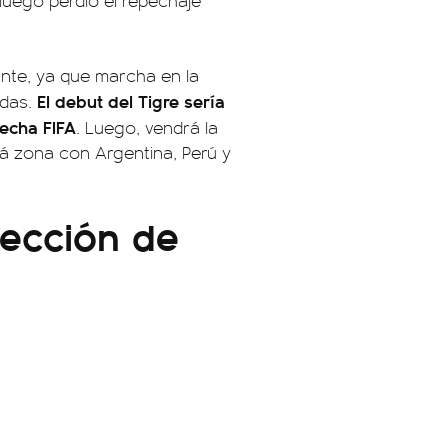
 luego perdió el repechaje
ante, ya que marcha en la
El debut del Tigre sería
adas.
fecha FIFA
. Luego, vendrá la
á zona con Argentina, Perú y
lección de