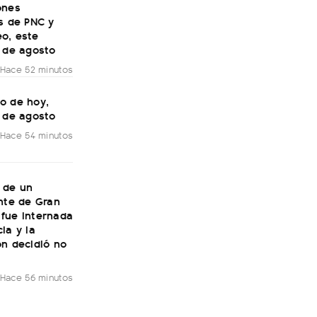
ones
s de PNC y
o, este
7 de agosto
Hace 52 minutos
o de hoy,
7 de agosto
Hace 54 minutos
 de un
nte de Gran
fue internada
ia y la
ón decidió no
Hace 56 minutos