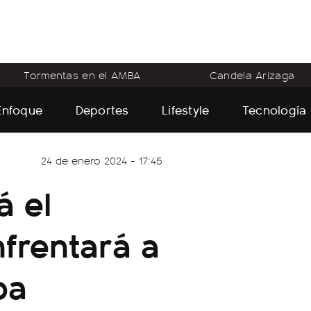
Tormentas en el AMBA
Candela Arizaga
Enfoque
Deportes
Lifestyle
Tecnología
24 de enero 2024 - 17:45
á el
nfrentará a
pa