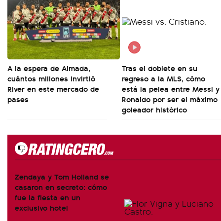
A la espera de Almada,
Tras el doblete en su
cuántos millones invirtió
regreso a la MLS, cómo
River en este mercado de
está la pelea entre Messi y
pases
Ronaldo por ser el máximo
goleador histórico
Zendaya y Tom Holland se
casaron en secreto: cómo
fue la fiesta en un
exclusivo hotel