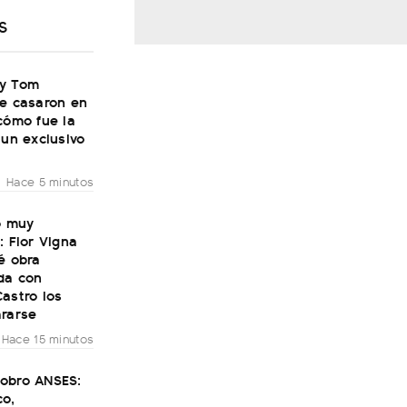
S
y Tom
se casaron en
cómo fue la
 un exclusivo
Hace 5 minutos
ó muy
: Flor Vigna
é obra
da con
astro los
ararse
Hace 15 minutos
obro ANSES:
co,