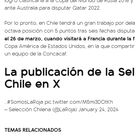
logró clasificarla a la Copa del Mundo de Rusia 2018 y
ante Australia para disputar Qatar 2022.
Por lo pronto, en Chile tendrá un gran trabajo por del
octava posición con 5 puntos tras seis fechas disput
el 26 de marzo, cuando visitará a Francia durante la 
Copa América de Estados Unidos, en la que compartir
un equipo de la Concacaf.
La publicación de la Se
Chile en X
..
#SomosLaRoja
pic.twitter.com/M5mi3DOtKh
— Selección Chilena (@LaRoja)
January 24, 2024
TEMAS RELACIONADOS