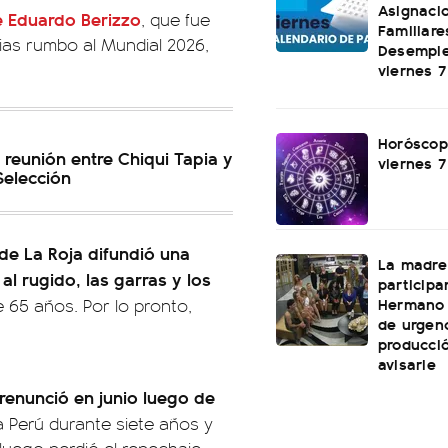
Asignaci
 Eduardo Berizzo
, que fue
Familiare
rias rumbo al Mundial 2026,
Desemple
viernes 
Horóscop
a reunión entre Chiqui Tapia y
viernes 
Selección
l de La Roja difundió una
La madre
l rugido, las garras y los
participa
Hermano 
 65 años. Por lo pronto,
de urgenc
producci
avisarle
renunció en junio luego de
 a Perú durante siete años y