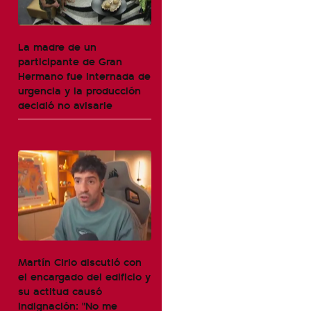
La madre de un
participante de Gran
Hermano fue internada de
urgencia y la producción
decidió no avisarle
Martín Cirio discutió con
el encargado del edificio y
su actitud causó
indignación: "No me