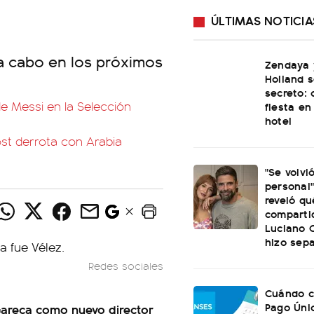
ÚLTIMAS NOTICIA
á a cabo en los próximos
Zendaya 
Holland 
secreto: 
de Messi en la Selección
fiesta en
hotel
post derrota con Arabia
"Se volvi
personal"
reveló qu
comparti
Luciano C
hizo sep
Redes sociales
Cuándo c
Pago Úni
Gareca como nuevo director