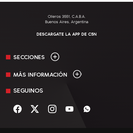
Olleros 3551, C.A.B.A.
Buenos Aires, Argentina
DESCARGATE LA APP DE C5N
SECCIONES
MÁS INFORMACIÓN
En Vivo
Minuto Uno
SEGUINOS
Mediakit
Política
Términos y condiciones
Sociedad
Rss
Economía
Enfoque