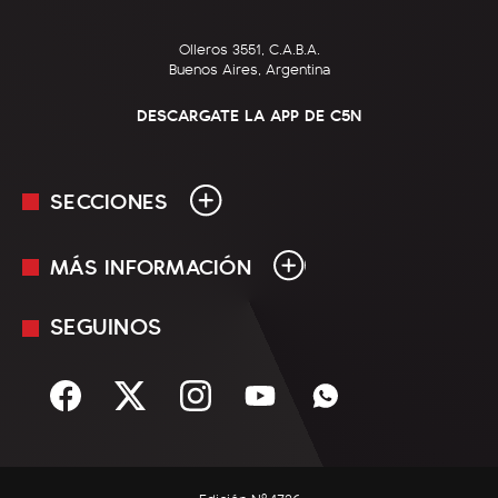
Olleros 3551, C.A.B.A.
Buenos Aires, Argentina
DESCARGATE LA APP DE C5N
SECCIONES
MÁS INFORMACIÓN
En Vivo
Minuto Uno
SEGUINOS
Mediakit
Política
Términos y condiciones
Sociedad
Rss
Economía
Enfoque