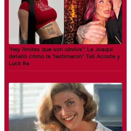
"Hay límites que son obvios": La Joaqui
detalló cómo la "lastimaron" Tuli Acosta y
Luck Ra