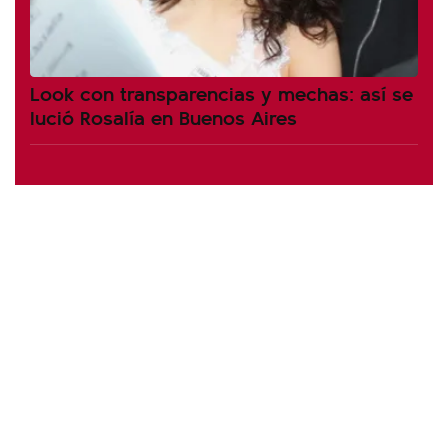
Look con transparencias y mechas: así se
lució Rosalía en Buenos Aires