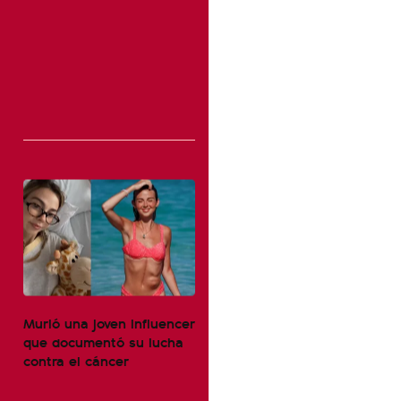
Murió una joven influencer
que documentó su lucha
contra el cáncer