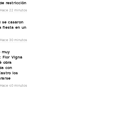
e restricción
Hace 22 minutos
 se casaron
a fiesta en un
Hace 30 minutos
ó muy
: Flor Vigna
é obra
da con
astro los
ararse
Hace 40 minutos