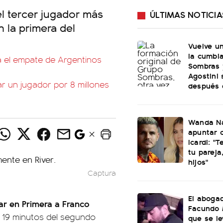
el tercer jugador más
ÚLTIMAS NOTICIA
n la primera del
Vuelve u
la cumbi
a el empate de Argentinos
Sombras 
Agostini 
r un jugador por 8 millones
después 
Wanda Na
apuntar 
Icardi: "
tu pareja
hijos"
Captura
El aboga
tar en Primera a Franco
Facundo 
s 19 minutos del segundo
que se le