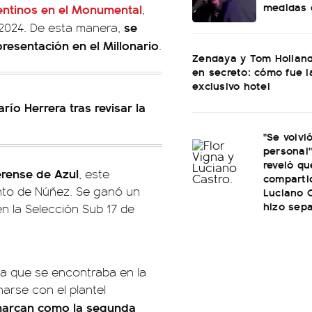
medidas d
entinos en el Monumental
,
se
l 2024. De esta manera,
presentación en el Millonario
.
Zendaya y Tom Holland
en secreto: cómo fue l
exclusivo hotel
río Herrera tras revisar la
"Se volvi
personal"
reveló qu
erense de Azul
, este
comparti
junto de Núñez. Se ganó un
Luciano C
hizo sep
en la Selección Sub 17 de
 ya que se encontraba en la
arse con el plantel
o marcan como la segunda