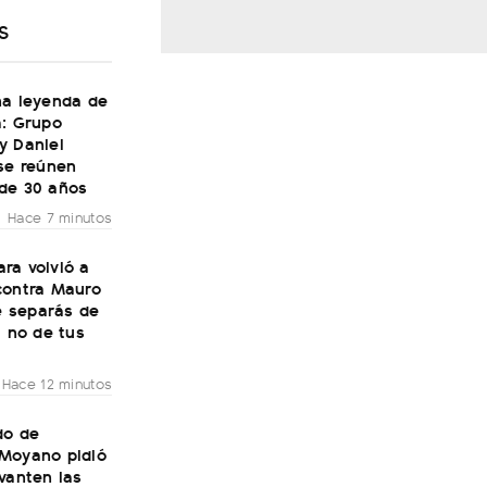
S
na leyenda de
a: Grupo
y Daniel
se reúnen
de 30 años
Hace 7 minutos
ra volvió a
contra Mauro
Te separás de
, no de tus
Hace 12 minutos
do de
Moyano pidió
vanten las