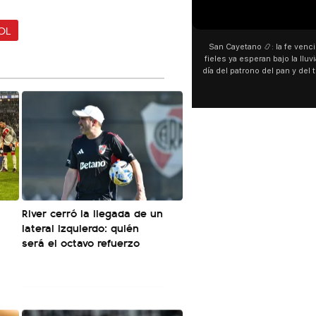
00:00
OL
San Cayetano 📿: la fe venció a
fieles ya esperan bajo la lluvia 
día del patrono del pan y del tra
personas acampan en Liniers pa
y pedir. 🎙️ @bernardoma
River cerró la llegada de un
lateral izquierdo: quién
será el octavo refuerzo