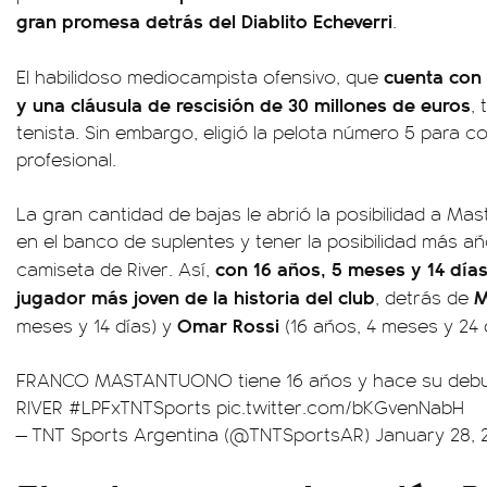
gran promesa detrás del Diablito Echeverri
.
cuenta con 
El habilidoso mediocampista ofensivo, que
y una cláusula de rescisión de 30 millones de euros
,
tenista. Sin embargo, eligió la pelota número 5 para c
profesional.
La gran cantidad de bajas le abrió la posibilidad a M
en el banco de suplentes y tener la posibilidad más añ
con 16 años, 5 meses y 14 días 
camiseta de River. Así,
jugador más joven de la historia del club
M
, detrás de
Omar Rossi
meses y 14 días) y
(16 años, 4 meses y 24 d
FRANCO MASTANTUONO tiene 16 años y hace su debut o
RIVER
#LPFxTNTSports
pic.twitter.com/bKGvenNabH
— TNT Sports Argentina (@TNTSportsAR)
January 28, 