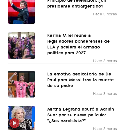
presidente antiargentino?
Hace 3 horas
Karina Milei reúne a
legisladores bonaerenses de
LLA y acelera el armado
político para 2027
Hace 3 horas
La emotiva dedicatoria de De
Paul para Messi tras la muerte
de su padre
Hace 3 horas
Mirtha Legrand apuró a Adrián
Suar por su nueva película:
"¿Sos narcisista?"
Hace 3 horas