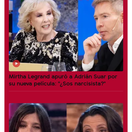
Mirtha Legrand apuró a Adrián Suar por
su nueva película: "¿Sos narcisista?"