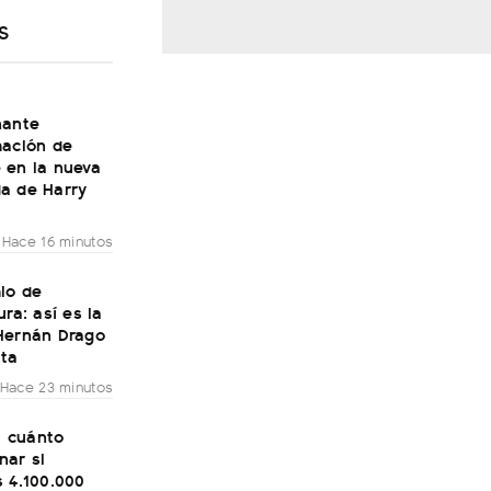
S
nante
mación de
 en la nueva
a de Harry
Hace 16 minutos
io de
ura: así es la
Hernán Drago
lta
Hace 23 minutos
o: cuánto
nar si
 4.100.000