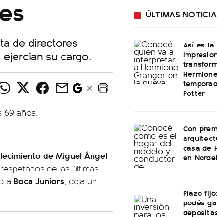
nes
ÚLTIMAS NOTICIA
ta de directores
Así es la
 ejercían su cargo.
impresio
transfor
Hermione
temporad
Potter
Con prem
arquitect
casa de 
llecimiento de Miguel Ángel
en Norde
 respetados de las últimas
Boca Juniors
do a
, deja un
Plazo fij
podés ga
depositas