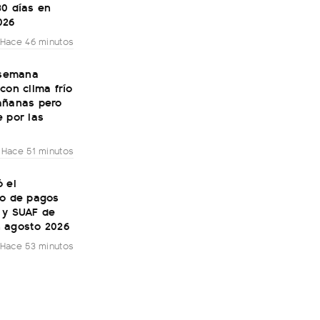
30 días en
026
Hace 46 minutos
 semana
con clima frío
añanas pero
 por las
Hace 51 minutos
 el
io de pagos
 y SUAF de
 agosto 2026
Hace 53 minutos