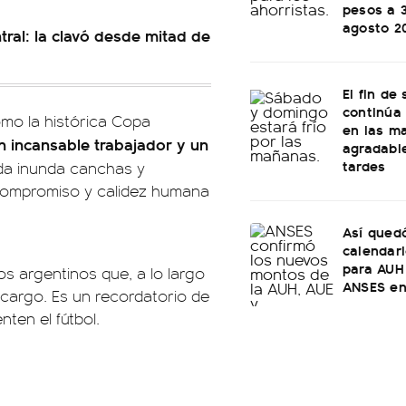
pesos a 
agosto 2
tral: la clavó desde mitad de
El fin de
continúa 
omo la histórica Copa
en las m
n incansable trabajador y un
agradable
tardes
ida inunda canchas y
 compromiso y calidez humana
Así quedó
calendar
para AUH
os argentinos que, a lo largo
ANSES en
u cargo. Es un recordatorio de
nten el fútbol.