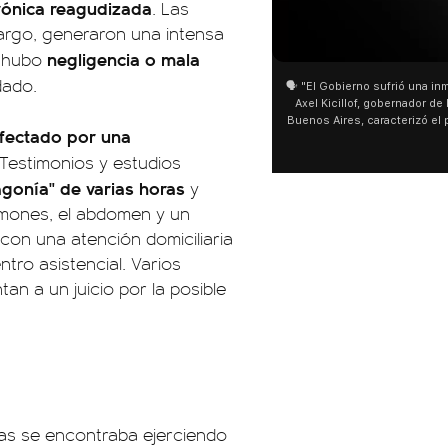
crónica reagudizada
. Las
bargo, generaron una intensa
01:05
negligencia o mala
i hubo
dado.
🗣️ "El Gobierno sufrió una inmensa der
Axel Kicillof, gobernador de la Provi
Buenos Aires, caracterizó el proyect
fectado por una
de Inviolabilidad de la Propiedad P
como "una lista sábana con temas ne
 Testimonios y estudios
y destacó "la movilización popular".
agonía" de varias horas
y
declaración fue desde el santuario 
Cayetano, donde también advirtió q
lmones, el abdomen y un
sociedad no solo sufre porque no lle
con una atención domiciliaria
que también está endeudada"
tro asistencial. Varios
an a un juicio por la posible
ras se encontraba ejerciendo