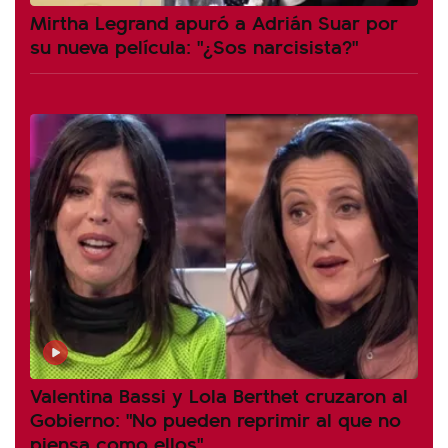
Mirtha Legrand apuró a Adrián Suar por
su nueva película: "¿Sos narcisista?"
Valentina Bassi y Lola Berthet cruzaron al
Gobierno: "No pueden reprimir al que no
piensa como ellos"