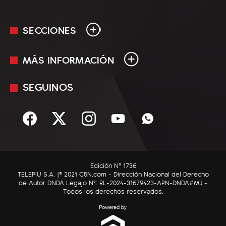
SECCIONES
MÁS INFORMACIÓN
En Vivo
Minuto Uno
SEGUINOS
Mediakit
Política
Términos y condiciones
Sociedad
Rss
Economía
Enfoque
Edición Nº 1736
C5N Autos
TELEPIU S.A. |© 2021 C5N.com - Dirección Nacional del Derecho
de Autor DNDA Legajo N°: RL-2024-31679423-APN-DNDA#MJ -
RatingCero
Todos los derechos reservados.
Deportes
Lifestyle