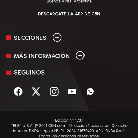
Buenos Aires, Argentina
DESCARGATE LA APP DE C5N
SECCIONES
MÁS INFORMACIÓN
En Vivo
Minuto Uno
SEGUINOS
Mediakit
Política
Términos y condiciones
Sociedad
Rss
Economía
Enfoque
Edición Nº 1737
C5N Autos
TELEPIU S.A. |© 2021 C5N.com - Dirección Nacional del Derecho
de Autor DNDA Legajo N°: RL-2024-31679423-APN-DNDA#MJ -
RatingCero
Todos los derechos reservados.