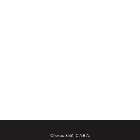
Olleros 3551, C.A.B.A.