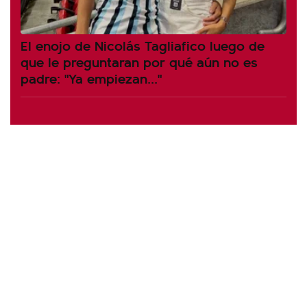
El enojo de Nicolás Tagliafico luego de
que le preguntaran por qué aún no es
padre: "Ya empiezan..."