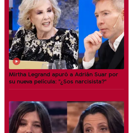
Mirtha Legrand apuró a Adrián Suar por
su nueva película: "¿Sos narcisista?"