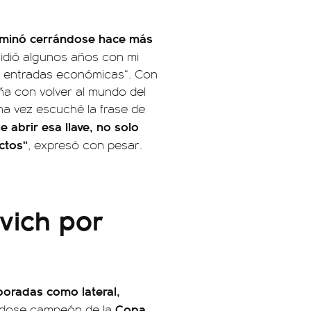
rminó cerrándose hace más
cidió algunos años con mi
as entradas económicas“. Con
ña con volver al mundo del
 Una vez escuché la frase de
 abrir esa llave, no solo
ctos“
, expresó con pesar.
vich por
poradas como lateral,
Copa
dose campeón de la