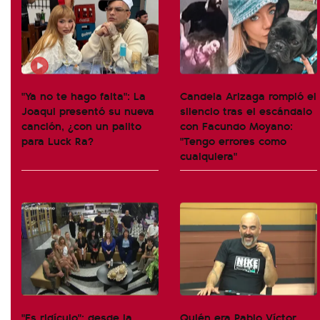
"Ya no te hago falta": La
Candela Arizaga rompió el
Joaqui presentó su nueva
silencio tras el escándalo
canción, ¿con un palito
con Facundo Moyano:
para Luck Ra?
"Tengo errores como
cualquiera"
"Es ridículo": desde la
Quién era Pablo Víctor