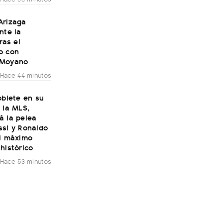
Arizaga
nte la
ras el
o con
 Moyano
Hace 44 minutos
oblete en su
 la MLS,
á la pelea
ssi y Ronaldo
el máximo
histórico
Hace 53 minutos