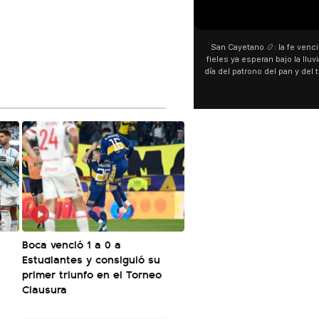
00:00
00:00
San Cayetano 📿: la fe venció al agua y los
“Preferís la joda y yo preferí
fieles ya esperan bajo la lluvia ➡️ A horas del
¿Indirecta para Luck Ra? La Jo
día del patrono del pan y del trabajo, miles de
"Te vi", su nueva colaboraci
personas acampan en Liniers para agradecer
Callejero Fino, y las redes no
y pedir. 🎙️ @bernardomagnago
encontrar similitudes entre la
declaraciones que hizo tras s
del cantante cordobés. 🗣️ 
"hablamos idiomas distintos"
hago falta" despertaron to
especulaciones entre sus s
aunque la artista no confirmó
esté inspirado en su exparej
pensás? 🥺
Boca venció 1 a 0 a
Estudiantes y consiguió su
primer triunfo en el Torneo
Clausura