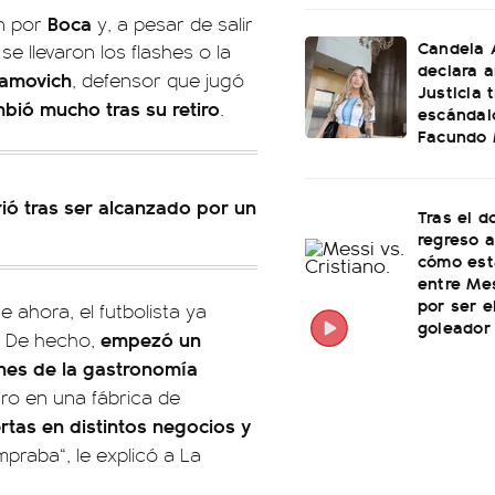
Boca
on por
y, a pesar de salir
Candela 
e llevaron los flashes o la
declara a
ramovich
, defensor que jugó
Justicia t
bió mucho tras su retiro
.
escándal
Facundo
rió tras ser alcanzado por un
Tras el d
regreso a
cómo est
entre Me
por ser 
e ahora, el futbolista ya
goleador 
empezó un
. De hecho,
nes de la gastronomía
ro en una fábrica de
tas en distintos negocios y
praba“, le explicó a La