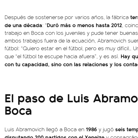
te
Después de sostenerse por varios años, la fábrica
de una década
Duró más o menos hasta 2012
: “
, coin
trabajo en Boca con los juveniles y pude tener buen
ambos trabajos fuera de la ecuación, Abramovich sue
fútbol: “Quiero estar en el fútbol, pero es muy difícil…
Hay que
que “el fútbol te escupe hacia afuera”, y es así.
con tu capacidad, sino con las relaciones y los conta
El paso de Luis Abramo
Boca
1986
seis tem
Luis Abramovich llegó a Boca en
y jugó
disputando 200 partidos con el Xeneize
y consagrán