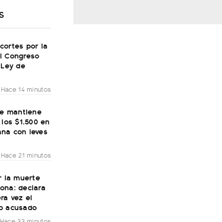
S
cortes por la
l Congreso
 Ley de
Hace 14 minutos
se mantiene
 los $1.500 en
na con leves
Hace 21 minutos
r la muerte
ona: declara
ra vez el
o acusado
Hace 33 minutos