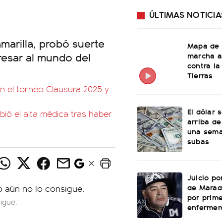
ÚLTIMAS NOTICIA
amarilla, probó suerte
Mapa de 
esar al mundo del
marcha a
contra la
Tierras
en el torneo Clausura 2025 y
El dólar 
ió el alta médica tras haber
arriba de
una sema
subas
Juicio po
de Marad
por prime
igue.
enfermer