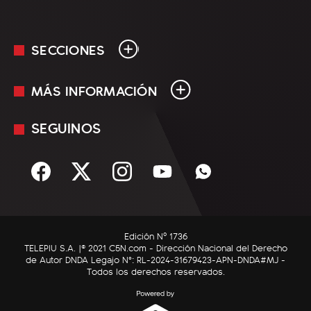
SECCIONES
MÁS INFORMACIÓN
En Vivo
Minuto Uno
SEGUINOS
Mediakit
Política
Términos y condiciones
Sociedad
Rss
Economía
Enfoque
Edición Nº 1736
C5N Autos
TELEPIU S.A. |© 2021 C5N.com - Dirección Nacional del Derecho
de Autor DNDA Legajo N°: RL-2024-31679423-APN-DNDA#MJ -
RatingCero
Todos los derechos reservados.
Deportes