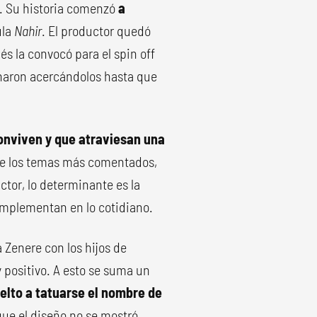
. Su historia comenzó
a
ula
Nahir
. El productor quedó
s la convocó para el spin off
inaron acercándolos hasta que
onviven y que atraviesan una
 de los temas más comentados,
ctor, lo determinante es la
mplementan en lo cotidiano.
 Zenere con los hijos de
 positivo. A esto se suma un
uelto a tatuarse el nombre de
nque el diseño no se mostró