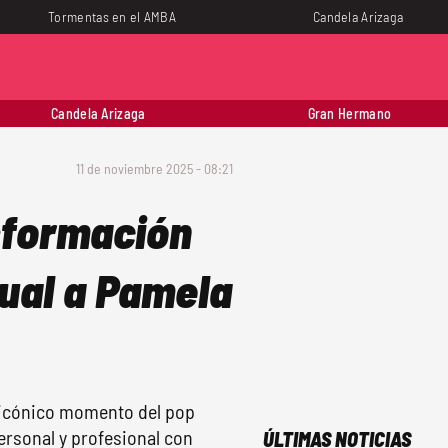
Tormentas en el AMBA
Candela Arizaga
Candela Arizaga
Gran Hermano
11 de noviembre 2025 - 08:21
sformación
gual a Pamela
n icónico momento del pop
ersonal y profesional con
ÚLTIMAS NOTICIAS