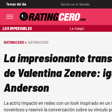
Temas del día
Sesión en el Senado
LOS IMPERDIBLES
La Joaqui
RATINGCERO >
RATINGCERO
La impresionante tran
de Valentina Zenere: i
Anderson
La actriz impactó en redes con un look inspirado en u
noventoso y reavivó la conversación sobre su vínculo p