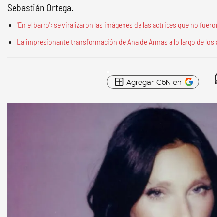
Sebastián Ortega.
'En el barro': se viralizaron las imágenes de las actrices que no fuer
La impresionante transformación de Ana de Armas a lo largo de los 
Agregar C5N en