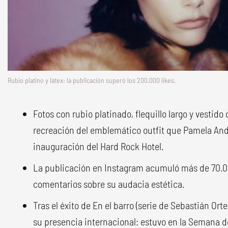
Rubio platino y látex: la publicación superó los 200.000 likes.
Fotos con rubio platinado, flequillo largo y vestido 
recreación del emblemático outfit que Pamela Ande
inauguración del Hard Rock Hotel.
La publicación en Instagram acumuló más de 70.0
comentarios sobre su audacia estética.
Tras el éxito de En el barro (serie de Sebastián Ort
su presencia internacional: estuvo en la Semana d