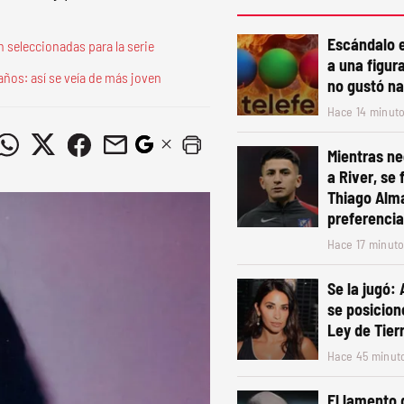
Escándalo e
on seleccionadas para la serie
a una figur
años: así se veía de más joven
no gustó n
Hace 14 minut
Mientras ne
a River, se f
Thiago Alm
preferencia
Hace 17 minut
Se la jugó:
se posicion
Ley de Tier
Hace 45 minut
El lamento 