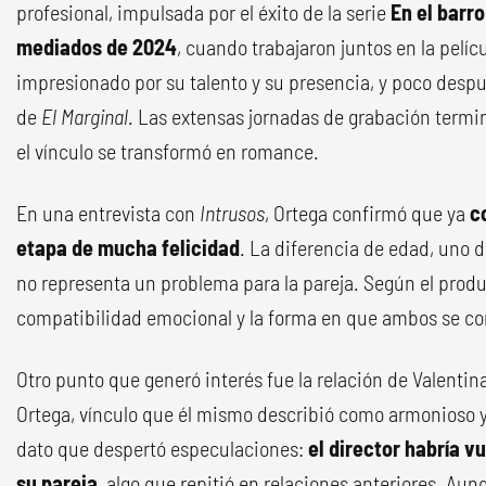
profesional, impulsada por el éxito de la serie
En el barro
mediados de 2024
, cuando trabajaron juntos en la pelíc
impresionado por su talento y su presencia, y poco despué
de
El Marginal
. Las extensas jornadas de grabación term
el vínculo se transformó en romance.
En una entrevista con
Intrusos
, Ortega confirmó que ya
c
etapa de mucha felicidad
. La diferencia de edad, uno
no representa un problema para la pareja. Según el produ
compatibilidad emocional y la forma en que ambos se co
Otro punto que generó interés fue la relación de Valentina
Ortega, vínculo que él mismo describió como armonioso y
dato que despertó especulaciones:
el director habría v
su pareja
, algo que repitió en relaciones anteriores. Au