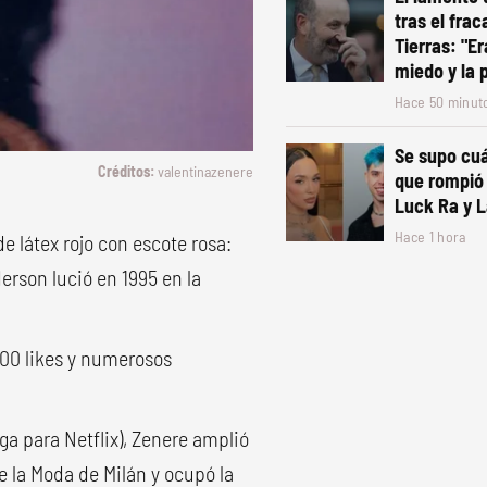
tras el frac
Tierras: "Er
miedo y la 
Hace 50 minut
Se supo cuá
valentinazenere
que rompió 
Luck Ra y L
Hace 1 hora
de látex rojo con escote rosa:
rson lució en 1995 en la
00 likes y numerosos
ega para Netflix), Zenere amplió
e la Moda de Milán y ocupó la