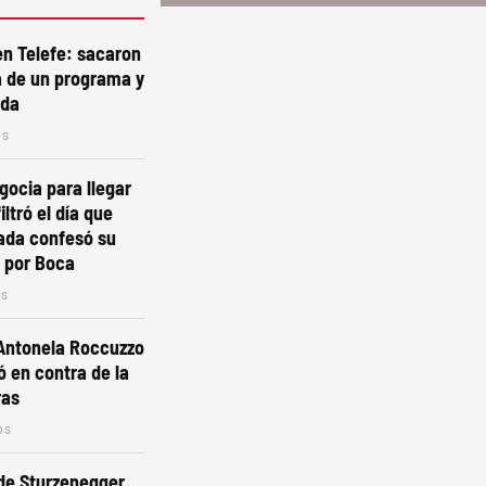
n Telefe: sacaron
a de un programa y
ada
os
gocia para llegar
iltró el día que
ada confesó su
 por Boca
os
 Antonela Roccuzzo
ó en contra de la
ras
os
de Sturzenegger