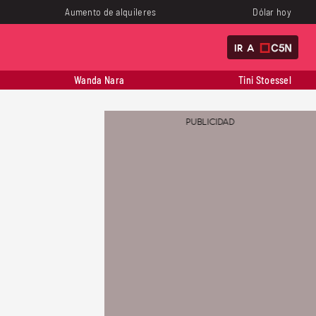
Aumento de alquileres
Dólar hoy
IR A
Wanda Nara
Tini Stoessel