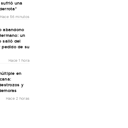
 sufrió una
derrota"
Hace 56 minutos
o abandono
Hermano: un
 salió del
r pedido de su
Hace 1 hora
últiple en
cana:
destrozos y
demoras
Hace 2 horas