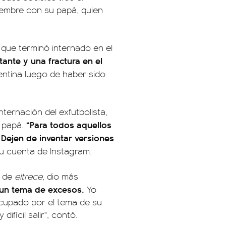
ciembre con su papá, quien
 que terminó internado en el
tante y una fractura en el
entina luego de haber sido
nternación del exfutbolista,
“Para todos aquellos
u papá.
Dejen de inventar versiones
u cuenta de Instagram.
a de
eltrece
, dio más
un tema de excesos.
Yo
cupado por el tema de su
ifícil salir", contó.