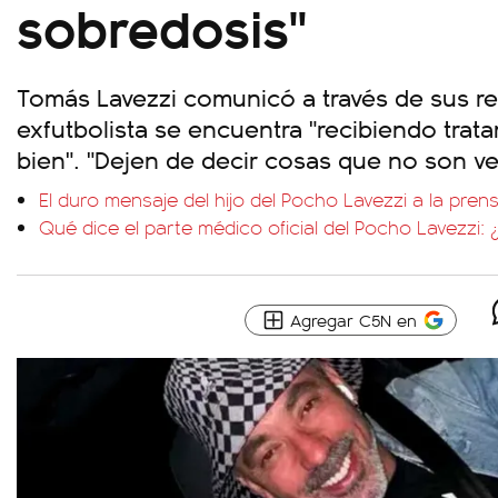
sobredosis"
Tomás Lavezzi comunicó a través de sus re
exfutbolista se encuentra "recibiendo trata
bien". "Dejen de decir cosas que no son ve
El duro mensaje del hijo del Pocho Lavezzi a la prens
Qué dice el parte médico oficial del Pocho Lavezzi: ¿
Agregar C5N en