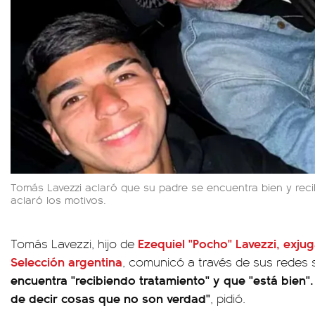
Tomás Lavezzi aclaró que su padre se encuentra bien y rec
aclaró los motivos.
Ezequiel "Pocho" Lavezzi, exju
Tomás Lavezzi, hijo de
Selección argentina
, comunicó a través de sus redes
encuentra "recibiendo tratamiento" y que "está bien"
de decir cosas que no son verdad"
, pidió.