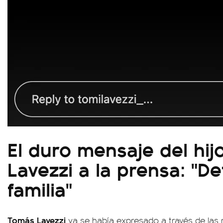
El duro mensaje del hij
Lavezzi a la prensa: "D
familia"
Tomás Lavezzi
ya se había expresado a través de las r