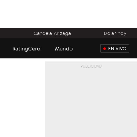
o
Candela Arizaga
Dólar hoy
RatingCero
Mundo
EN VIVO