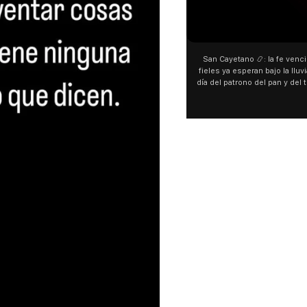
00:00
00:00
San Cayetano 📿: la fe venció al agua y los
“Preferís la joda y yo p
fieles ya esperan bajo la lluvia ➡️ A horas del
¿Indirecta para Luck Ra?
día del patrono del pan y del trabajo, miles de
"Te vi", su nueva col
personas acampan en Liniers para agradecer
Callejero Fino, y las r
y pedir. 🎙️ @bernardomagnago
encontrar similitudes en
declaraciones que hizo 
del cantante cordobés
"hablamos idiomas dist
hago falta" desperta
especulaciones entre
aunque la artista no co
esté inspirado en su e
pensás?