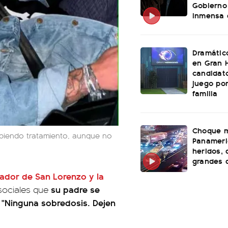
Gobierno
inmensa 
Dramátic
en Gran 
candidato
juego po
familia
Choque m
ibiendo tratamiento, aunque no
Panameri
heridos, 
grandes 
gador de San Lorenzo y la
su padre se
 sociales que
. "Ninguna sobredosis. Dejen