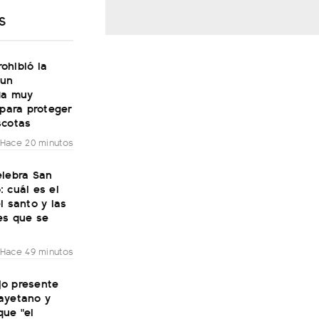
S
ohibió la
 un
da muy
 para proteger
scotas
Hace 20 minutos
elebra San
 cuál es el
l santo y las
es que se
Hace 49 minutos
ijo presente
ayetano y
que "el