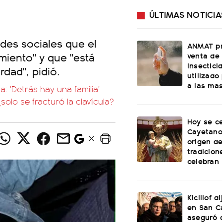
ÚLTIMAS NOTICIA
des sociales que el
ANMAT pr
miento" y que "está
venta de
insectici
rdad", pidió.
utilizado
a las ma
a: 'Detrás hay una familia'
solo se fracturó la clavícula?
Hoy se c
Cayetano:
origen de
tradicion
celebran
Kicillof d
en San C
aseguró 