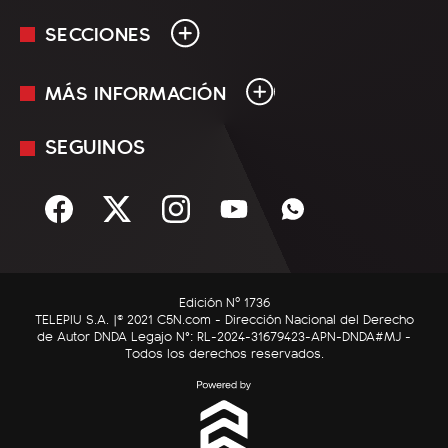
SECCIONES
MÁS INFORMACIÓN
En Vivo
Minuto Uno
SEGUINOS
Mediakit
Política
Términos y condiciones
Sociedad
Rss
Economía
Enfoque
Edición Nº 1736
C5N Autos
TELEPIU S.A. |© 2021 C5N.com - Dirección Nacional del Derecho
de Autor DNDA Legajo N°: RL-2024-31679423-APN-DNDA#MJ -
RatingCero
Todos los derechos reservados.
Deportes
Lifestyle