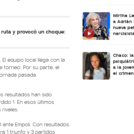
Mirtha L
a Adrián 
nueva pel
la ruta y provocó un choque:
narcisist
Chaco: la
El equipo local llega con la
psiquiátr
a la jove
 torneo. Por su parte, el
el crimen
 jornada pasada.
s resultados han sido
dido 1. En esos últimos
 rivales.
0 ante Empoli. Con resultados
a 1 triunfo y 3 partidos