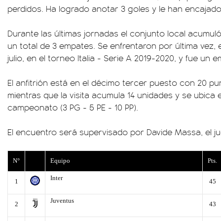
perdidos. Ha logrado anotar 3 goles y le han encajado
Durante las últimas jornadas el conjunto local acumuló 1 
un total de 3 empates. Se enfrentaron por última vez, 
julio, en el torneo Italia - Serie A 2019-2020, y fue un 
El anfitrión está en el décimo tercer puesto con 20 pun
mientras que la visita acumula 14 unidades y se ubica
campeonato (3 PG - 5 PE - 10 PP).
El encuentro será supervisado por Davide Massa, el j
N°
Equipo
Pts.
Inter
1
45
Juventus
2
43