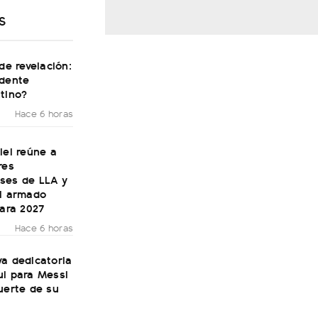
S
 de revelación:
idente
tino?
Hace 6 horas
lei reúne a
res
ses de LLA y
el armado
para 2027
Hace 6 horas
a dedicatoria
ul para Messi
uerte de su