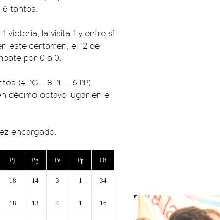
 6 tantos.
victoria, la visita 1 y entre sí
en este certamen, el 12 de
empate por 0 a 0.
tos (4 PG - 8 PE - 6 PP),
 en décimo octavo lugar en el
uez encargado.
Pj
Pg
Pe
Pp
Df
18
14
3
1
34
18
13
4
1
16