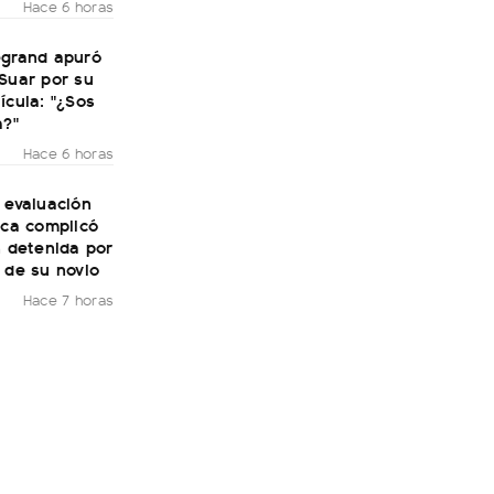
Hace 6 horas
egrand apuró
Suar por su
ícula: "¿Sos
a?"
Hace 6 horas
 evaluación
ica complicó
n detenida por
 de su novio
Hace 7 horas