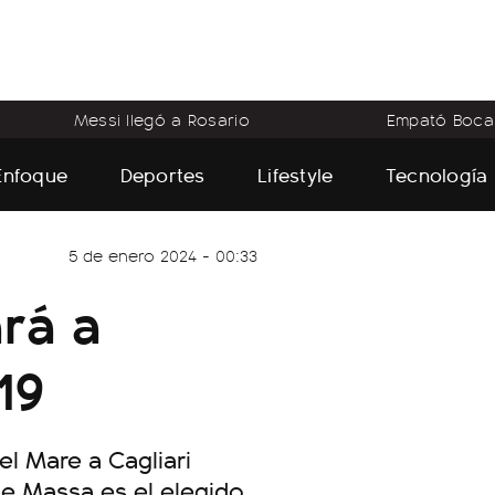
Messi llegó a Rosario
Empató Boca
Enfoque
Deportes
Lifestyle
Tecnología
5 de enero 2024 - 00:33
ará a
19
l Mare a Cagliari
de Massa es el elegido