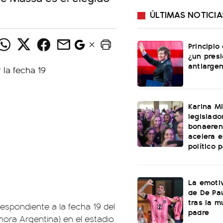
ÚLTIMAS NOTICIA
Principio
¿un pres
antiargen
Karina Mi
legislado
bonaeren
acelera 
político 
La emotiv
de De Pa
tras la m
espondiente a la fecha 19 del
padre
 (hora Argentina) en el estadio