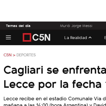
Temas del día
Murió Jorge Messi
La Realidad
C5N >
DEPORTES
Cagliari se enfrent
Lecce por la fecha 
Lecce recibe en el estadio Comunale Via de
mañana a las 14:00 (hora Argentina) y Davi