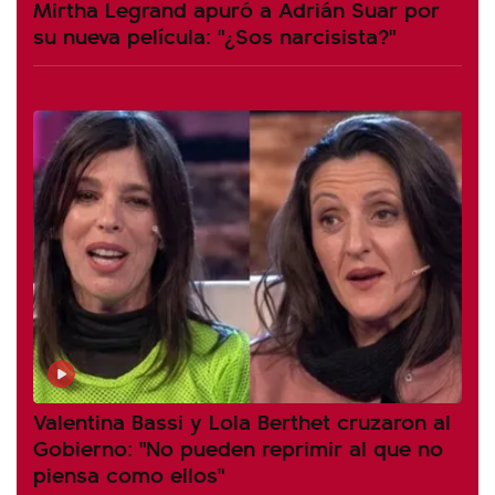
Mirtha Legrand apuró a Adrián Suar por
su nueva película: "¿Sos narcisista?"
Valentina Bassi y Lola Berthet cruzaron al
Gobierno: "No pueden reprimir al que no
piensa como ellos"