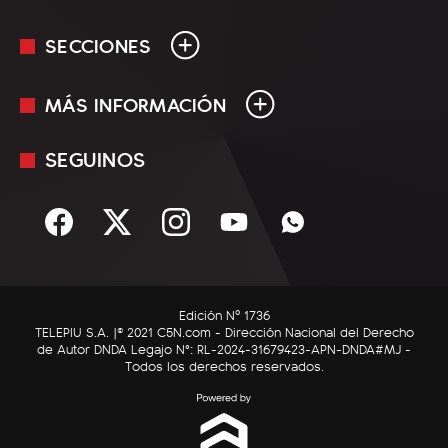
SECCIONES
MÁS INFORMACIÓN
En Vivo
Minuto Uno
SEGUINOS
Mediakit
Política
Términos y condiciones
Sociedad
Rss
Economía
Enfoque
Edición Nº 1736
C5N Autos
TELEPIU S.A. |© 2021 C5N.com - Dirección Nacional del Derecho
de Autor DNDA Legajo N°: RL-2024-31679423-APN-DNDA#MJ -
RatingCero
Todos los derechos reservados.
Deportes
Lifestyle