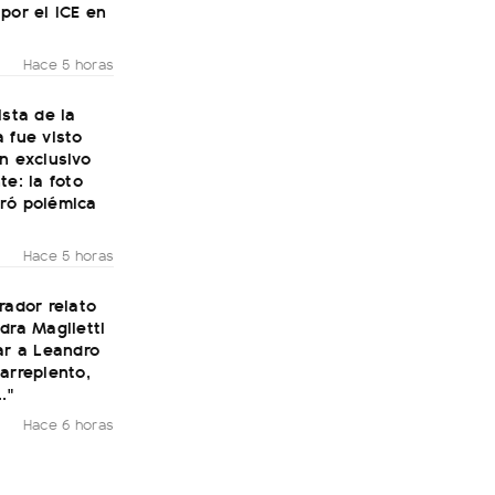
por el ICE en
Hace 5 horas
ista de la
 fue visto
n exclusivo
te: la foto
ró polémica
Hace 5 horas
rador relato
dra Maglietti
ar a Leandro
arrepiento,
."
Hace 6 horas