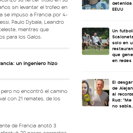
detenida 
ños sin levantar el trofeo en
EEUU
a se impuso a Francia por 4-
essi, Paulo Dybala, Leandro
iceleste, mientras que
Un futbol
Scaloneta
os para los Galos.
solo en u
restauran
que gene
en redes
ncia: un ingeniero hizo
El desgar
de Alejan
a pero no encontró el camino
al record
ival con 21 remates, de los
Rud: "Me 
no sabía..
cante de Francia anotó 3
y efectuó 20 pases correctos.