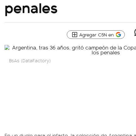
penales
Agregar C5N en
BsAs (DataFactory)
En un duelo para el infarto, la selección de Argentina 