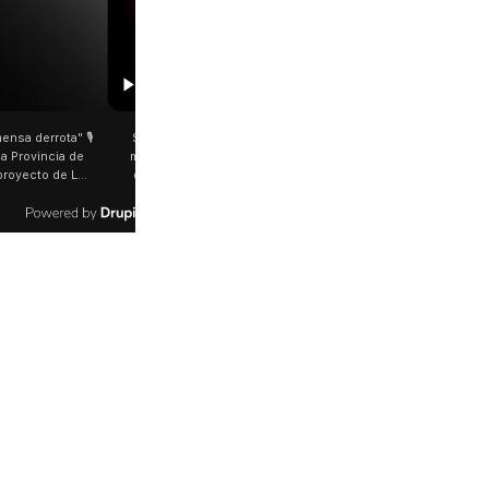
00:29
etano: Jorge García Cuerva juntó a
Rosalía salió a saludar a los fanáticos 
 peregrinos en Liniers El arzobispo
plena Avenida Juan B. Justo Fue luego d
os Aires destacó la fortaleza de la
último show en el Movistar Arena. La
d de peregrinos que acampó bajo el
cantante española bajó del auto que l
oportó las bajas temperaturas de los
trasladaba y varios fanáticos, al darse c
días: "Son dificultades que pudieron
que era ella, corrieron a saludarla. 🎥
radas por la fe". @bernardomagnago
rosalia.arg