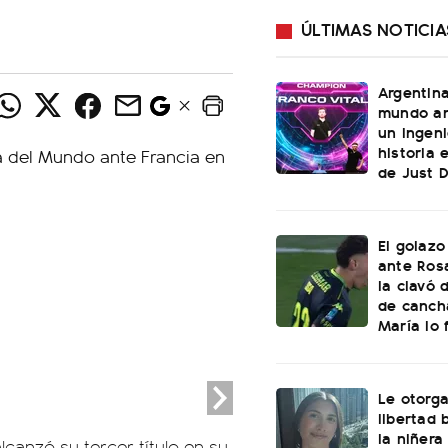
ÚLTIMAS NOTICIA
Argentin
mundo an
un ingeni
historia 
de Just 
El golazo
ante Rosa
la clavó 
de canch
María lo f
Le otorga
libertad 
la niñera
alcanzó su tercer título en su