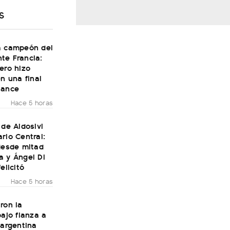
S
a campeón del
te Francia:
ero hizo
en una final
Dance
Hace 5 horas
 de Aldosivi
rio Central:
desde mitad
a y Ángel Di
elicitó
Hace 5 horas
ron la
bajo fianza a
 argentina