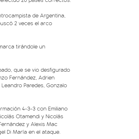
ntrocampista de Argentina,
buscó 2 veces el arco
 marca tirándole un
bado, que se vio desfigurado
Enzo Fernández, Adrien
, Leandro Paredes, Gonzalo
formación 4-3-3 con Emiliano
Nicolás Otamendi y Nicolás
o Fernández y Alexis Mac
gel Di María en el ataque.