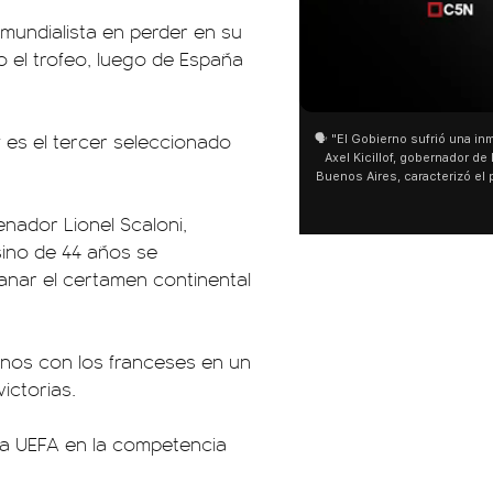
 mundialista en perder en su
o el trofeo, luego de España
01:05
01:29
 es el tercer seleccionado
🗣️ "El Gobierno sufrió una inmensa derrota" 🎙️
San Cay
Axel Kicillof, gobernador de la Provincia de
miles de
Buenos Aires, caracterizó el proyecto de Ley
de Buen
de Inviolabilidad de la Propiedad Privada
multitu
como "una lista sábana con temas nefastos"
agua y s
enador Lionel Scaloni,
y destacó "la movilización popular". 📌 La
últimos 
sino de 44 años se
declaración fue desde el santuario de San
ser supe
Cayetano, donde también advirtió que "la
anar el certamen continental
sociedad no solo sufre porque no llega sino
que también está endeudada".
tinos con los franceses en un
ictorias.
 la UEFA en la competencia