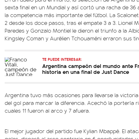
sexta final en un Mundial y así cortó una racha de 36 a
la competencia más importante del fútbol. La Scalonet
2 desde los doce pasos, tras el empate 3 a 3. Lionel M
Paredes y Gonzalo Montiel le dieron el triunfo a la Alb
Kingsley Coman y Aurélien Tchouaméni erraron sus tir
TE PUEDE INTERESAR:
Argentina campeón del mundo ante Fra
historia en una final de Just Dance
Argentina tuvo más ocasiones para llevarse la victori
del gol para marcar la diferencia. Acechó la portería r
cuales 11 fueron al arco y 7 afuera.
El mejor jugador del partido fue Kylian Mbappé. El ata
goles, disparó al arco contrario en 6 oportunidades 