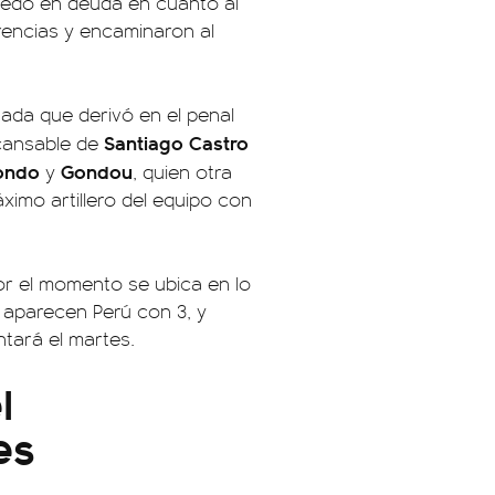
quedó en deuda en cuanto al
erencias y encaminaron al
gada que derivó en el penal
Santiago Castro
ncansable de
ondo
Gondou
y
, quien otra
ximo artillero del equipo con
Por el momento se ubica en lo
 aparecen Perú con 3, y
ntará el martes.
l
es