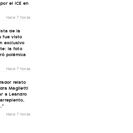
por el ICE en
Hace 7 horas
ista de la
 fue visto
n exclusivo
te: la foto
ró polémica
Hace 7 horas
rador relato
dra Maglietti
ar a Leandro
arrepiento,
."
Hace 7 horas