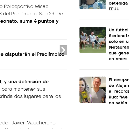
detenida 
o Polideportivo Misael
EEUU
 del Preolímpico Sub 23. De
mpeonato, suma 4 puntos y
Un futbol
Scaloneta
solo en u
restauran
que gene
e disputarán el Preolímpico
en redes
El desgar
, y una definición de
de Alejan
ial para mantener sus
al record
brinda dos lugares para los
Rud: "Me 
no sabía..
enador Javier Mascherano