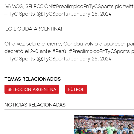
¡VAMOS, SELECCIÓN!
#PreolímpicoEnTyCSports
pic.twi
— TyC Sports (@TyCSports)
January 25, 2024
¡LO LIQUIDA ARGENTINA!
Otra vez sobre el cierre, Gondou volvió a aparecer par
decretó el 2-0 ante
#Perú
.
#PreolímpicoEnTyCSports
p
— TyC Sports (@TyCSports)
January 25, 2024
TEMAS RELACIONADOS
SELECCIÓN ARGENTINA
FÚTBOL
NOTICIAS RELACIONADAS