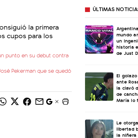
ÚLTIMAS NOTICIA
onsiguió la primera
Argentin
os cupos para los
mundo an
un ingeni
historia 
de Just 
 un punto en su debut contra
e José Pekerman que se quedó
El golazo
ante Rosa
la clavó 
de canch
María lo f
Le otorga
libertad 
la niñera