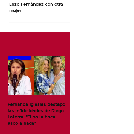
Enzo Fernández con otra
mujer
Fernanda Iglesias destapó
las infidelidades de Diego
Latorre: "Él no le hace
asco a nada"