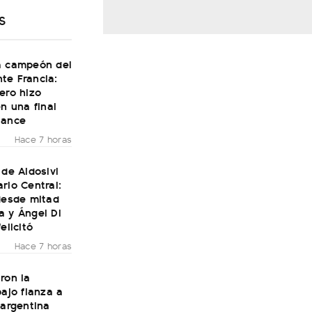
S
a campeón del
te Francia:
ero hizo
en una final
Dance
Hace 7 horas
 de Aldosivi
rio Central:
desde mitad
a y Ángel Di
elicitó
Hace 7 horas
ron la
bajo fianza a
 argentina