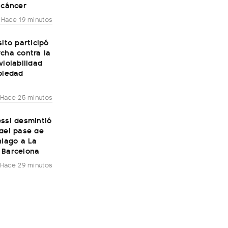
 cáncer
Hace 19 minutos
sito participó
cha contra la
violabilidad
piedad
Hace 25 minutos
ssi desmintió
del pase de
hiago a La
 Barcelona
Hace 29 minutos