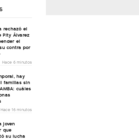
S
ía rechazó el
 Pity Álvarez
pender el
 su contra por
o
Hace 6 minutos
mporal, hay
l familias sin
 AMBA: cuáles
zonas
s
Hace 16 minutos
a joven
r que
ó su lucha