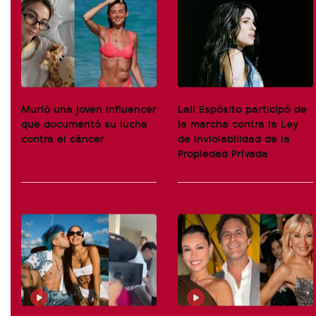
Murió una joven influencer
Lali Espósito participó de
que documentó su lucha
la marcha contra la Ley
contra el cáncer
de Inviolabilidad de la
Propiedad Privada