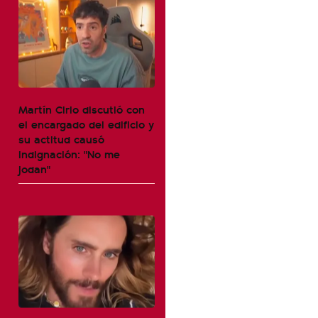
Martín Cirio discutió con
el encargado del edificio y
su actitud causó
indignación: "No me
jodan"