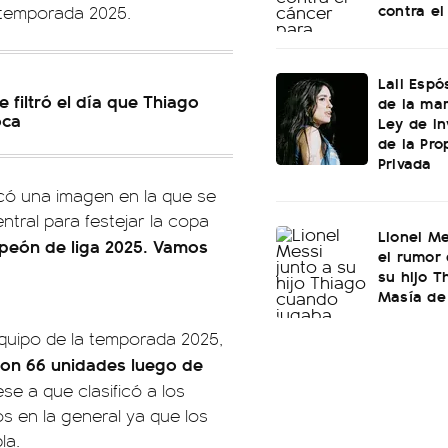
contra el
a temporada 2025.
Lali Espó
e filtró el día que Thiago
de la mar
oca
Ley de In
de la Pro
Privada
icó una imagen en la que se
tral para festejar la copa
Lionel Me
mpeón de liga 2025. Vamos
el rumor 
su hijo T
Masía de
quipo de la temporada 2025,
 con 66 unidades luego de
ese a que clasificó a los
s en la general ya que los
la.