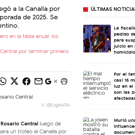
egó a la Canalla por
ÚLTIMAS NOTICIA
emporada de 2025. Se
entino.
La fiscal
pedido de
ro en la tabla anual: los
para sus
juicio en
Central por terminar primero
homicidi
Por el te
casi 16 mi
luz en el
son las 
afectada
X (@LigaAFA)
Murió un
Rosario Central
n
luego de
influence
gara un trofeo al Canalla por
document