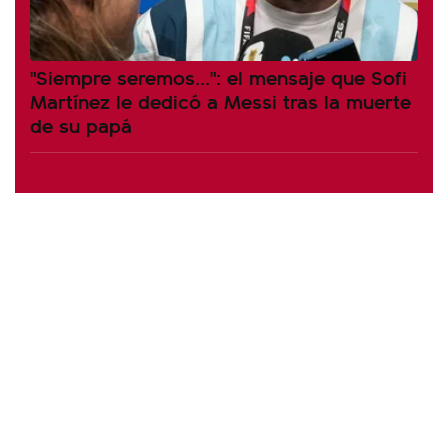
"Siempre seremos...": el mensaje que Sofi
Martínez le dedicó a Messi tras la muerte
de su papá