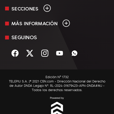
SECCIONES
MÁS INFORMACIÓN
En Vivo
Minuto Uno
SEGUINOS
Mediakit
Política
Términos y condiciones
Sociedad
Rss
Economía
Enfoque
Edición Nº 1732
C5N Autos
TELEPIU S.A. |© 2021 C5N.com - Dirección Nacional del Derecho
de Autor DNDA Legajo N°: RL-2024-31679423-APN-DNDA#MJ -
RatingCero
Todos los derechos reservados.
Deportes
Lifestyle