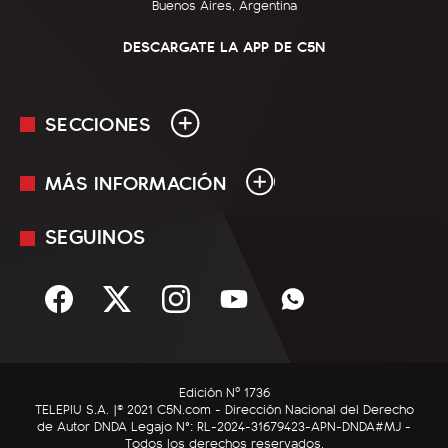
Buenos Aires, Argentina
DESCARGATE LA APP DE C5N
SECCIONES
MÁS INFORMACIÓN
En Vivo
Minuto Uno
SEGUINOS
Mediakit
Política
Términos y condiciones
Sociedad
Rss
Economía
Enfoque
Edición Nº 1736
C5N Autos
TELEPIU S.A. |© 2021 C5N.com - Dirección Nacional del Derecho
de Autor DNDA Legajo N°: RL-2024-31679423-APN-DNDA#MJ -
RatingCero
Todos los derechos reservados.