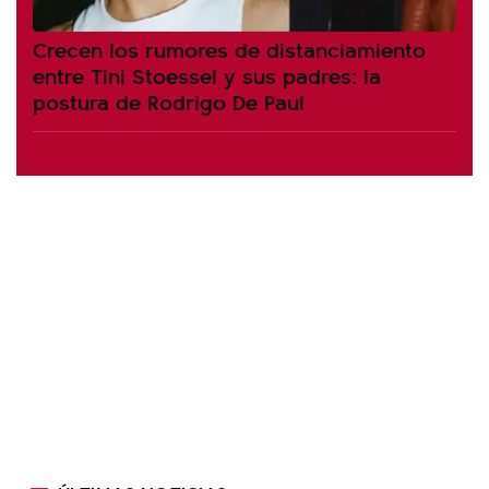
Crecen los rumores de distanciamiento
entre Tini Stoessel y sus padres: la
postura de Rodrigo De Paul