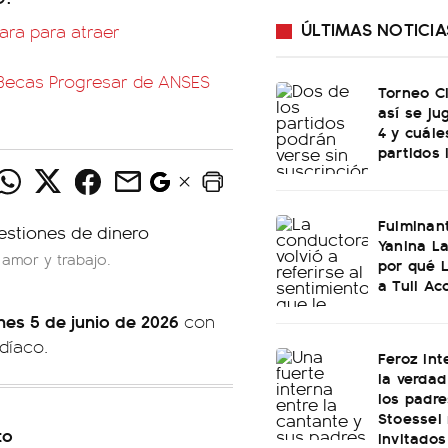
ÚLTIMAS NOTICIA
para para atraer
s Becas Progresar de ANSES
Torneo C
así se ju
4 y cuále
partidos 
Fulminan
Yanina La
 amor y trabajo.
por qué 
a Tuli Ac
nes 5
de junio de 2026
con
odíaco.
Feroz int
la verdad
los padre
Stoessel 
to
invitados