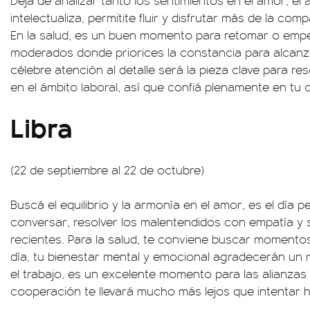
Dejá de analizar tanto los sentimientos en el amor, el 
intelectualiza, permitite fluir y disfrutar más de la co
En la salud, es un buen momento para retomar o empez
moderados donde priorices la constancia para alcanzar 
célebre atención al detalle será la pieza clave para r
en el ámbito laboral, así que confiá plenamente en tu
Libra
(22 de septiembre al 22 de octubre)
Buscá el equilibrio y la armonía en el amor, es el día 
conversar, resolver los malentendidos con empatía y 
recientes. Para la salud, te conviene buscar momentos
día, tu bienestar mental y emocional agradecerán un re
el trabajo, es un excelente momento para las alianzas y
cooperación te llevará mucho más lejos que intentar h