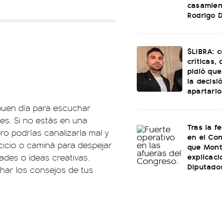
casamien
Rodrigo 
$LIBRA: 
críticas,
pidió que
la decisi
apartarlo
 buen día para escuchar
es. Si no estás en una
Tras la f
ero podrías canalizarla mal y
en el Con
cicio o caminá para despejar
que Mont
explicac
ades o ideas creativas.
Diputado
char los consejos de tus