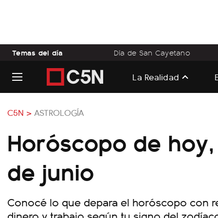
Temas del día
Día de San Cayetano
La Realidad
C5N >
ASTROLOGÍA
Horóscopo de hoy, 
de junio
Conocé lo que depara el horóscopo con rel
dinero y trabajo según tu signo del zodíac