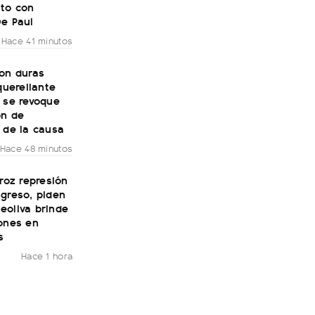
to con
De Paul
Hace 41 minutos
con duras
 querellante
 se revoque
ón de
 de la causa
Hace 48 minutos
eroz represión
greso, piden
eoliva brinde
iones en
s
Hace 1 hora