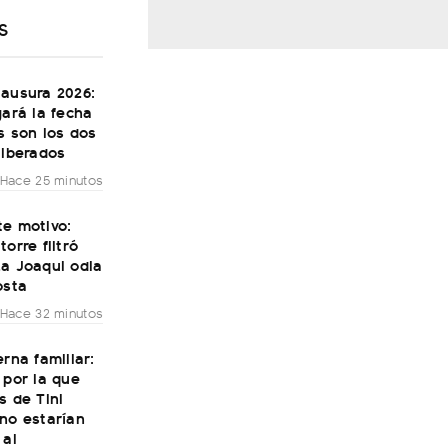
S
lausura 2026:
gará la fecha
s son los dos
liberados
Hace 25 minutos
te motivo:
torre filtró
La Joaqui odia
osta
Hace 32 minutos
erna familiar:
 por la que
s de Tini
no estarían
 al