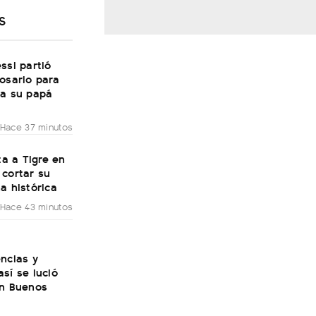
S
ssi partió
osario para
 a su papá
Hace 37 minutos
ita a Tigre en
 cortar su
a histórica
Hace 43 minutos
ncias y
sí se lució
en Buenos