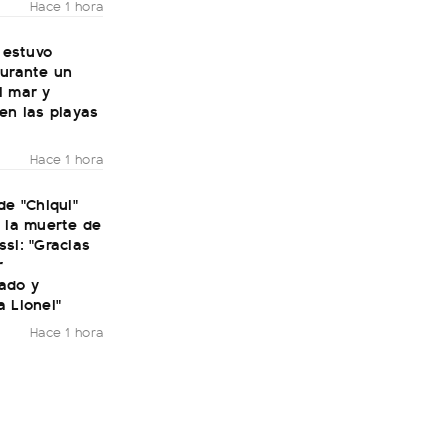
Hace 1 hora
: estuvo
durante un
l mar y
en las playas
Hace 1 hora
de "Chiqui"
 la muerte de
si: "Gracias
r
ado y
 Lionel"
Hace 1 hora