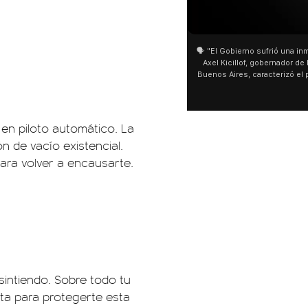
🗣️ "El Gobierno sufrió una inm
Axel Kicillof, gobernador de 
Buenos Aires, caracterizó el
de Inviolabilidad de la Pro
como "una lista sábana con 
y destacó "la movilización p
declaración fue desde el sa
 en piloto automático. La
Cayetano, donde también ad
n de vacío existencial.
sociedad no solo sufre porqu
que también está end
ara volver a encausarte.
sintiendo. Sobre todo tu
ta para protegerte esta