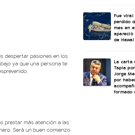
Fue viral
perdido 
mes en e
apareció 
de Hawai
s despertar pasiones en los
La carta 
abajo ya que una persona te
Tapia por
esprevenido.
Jorge Mes
por habe
acompañ
formado a
ás prestar más atención a las
nero. Será un buen comienzo