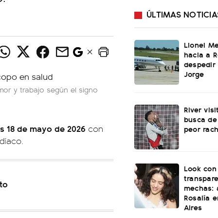
ÚLTIMAS NOTICIA
Lionel Me
hacia a R
despedir
Jorge
mor y trabajo según el signo
River vis
busca de
s 18 de mayo de 2026
con
peor rach
odíaco.
Look con
transpare
to
mechas: a
Rosalía 
Aires