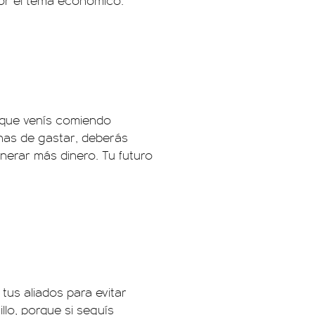
or el tema económico.
rque venís comiendo
anas de gastar, deberás
nerar más dinero. Tu futuro
tus aliados para evitar
llo, porque si seguís