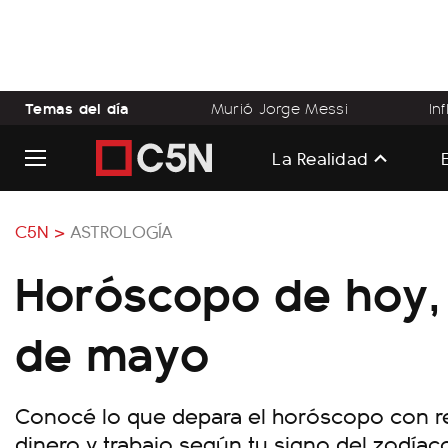
Temas del día
Murió Jorge Messi
In
La Realidad
C5N >
ASTROLOGÍA
Horóscopo de hoy, 
de mayo
Conocé lo que depara el horóscopo con rel
dinero y trabajo según tu signo del zodíac