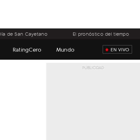
Día de San Cayetano
El pronóstico del tiempo
RatingCero
Mundo
EN VIVO