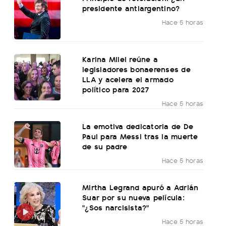
presidente antiargentino?
Hace 5 horas
Karina Milei reúne a
legisladores bonaerenses de
LLA y acelera el armado
político para 2027
Hace 5 horas
La emotiva dedicatoria de De
Paul para Messi tras la muerte
de su padre
Hace 5 horas
Mirtha Legrand apuró a Adrián
Suar por su nueva película:
"¿Sos narcisista?"
Hace 5 horas