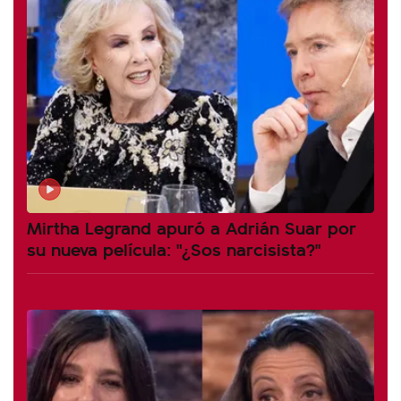
Mirtha Legrand apuró a Adrián Suar por
su nueva película: "¿Sos narcisista?"