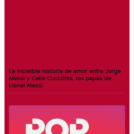
La increíble historia de amor entre Jorge
Messi y Celia Cuccittini, los papás de
Lionel Messi