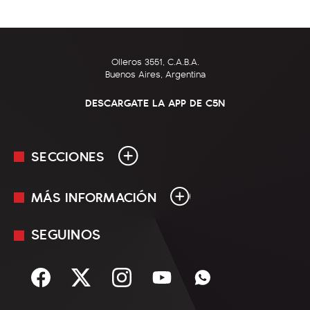
Olleros 3551, C.A.B.A.
Buenos Aires, Argentina
DESCARGATE LA APP DE C5N
SECCIONES
MÁS INFORMACIÓN
En Vivo
Minuto Uno
SEGUINOS
Mediakit
Política
Términos y condiciones
Sociedad
Rss
Economía