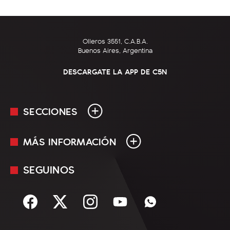
Olleros 3551, C.A.B.A.
Buenos Aires, Argentina
DESCARGATE LA APP DE C5N
SECCIONES
MÁS INFORMACIÓN
En Vivo
Minuto Uno
SEGUINOS
Mediakit
Política
Términos y condiciones
Sociedad
Rss
Economía