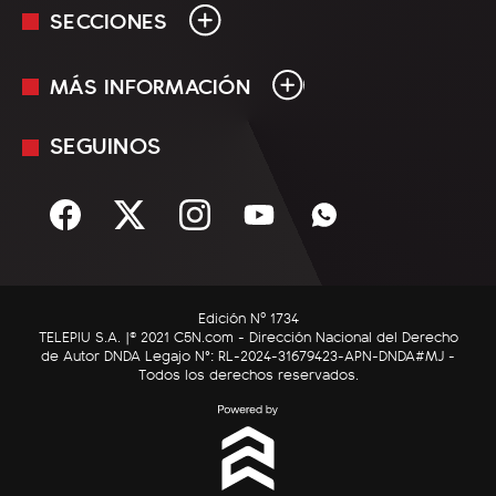
SECCIONES
MÁS INFORMACIÓN
En Vivo
Minuto Uno
SEGUINOS
Mediakit
Política
Términos y condiciones
Sociedad
Rss
Economía
Enfoque
Edición Nº 1734
C5N Autos
TELEPIU S.A. |© 2021 C5N.com - Dirección Nacional del Derecho
de Autor DNDA Legajo N°: RL-2024-31679423-APN-DNDA#MJ -
RatingCero
Todos los derechos reservados.
Deportes
Lifestyle
Astrología