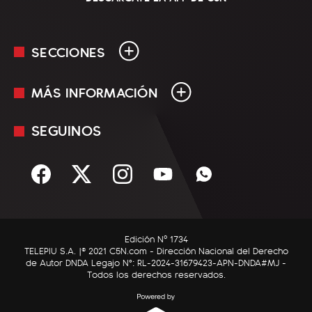
SECCIONES
MÁS INFORMACIÓN
En Vivo
Minuto Uno
SEGUINOS
Mediakit
Política
Términos y condiciones
Sociedad
Rss
Economía
Enfoque
Edición Nº 1734
C5N Autos
TELEPIU S.A. |© 2021 C5N.com - Dirección Nacional del Derecho
de Autor DNDA Legajo N°: RL-2024-31679423-APN-DNDA#MJ -
RatingCero
Todos los derechos reservados.
Deportes