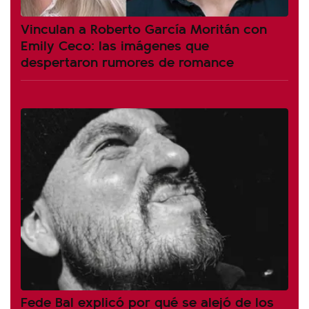
Vinculan a Roberto García Moritán con
Emily Ceco: las imágenes que
despertaron rumores de romance
Fede Bal explicó por qué se alejó de los