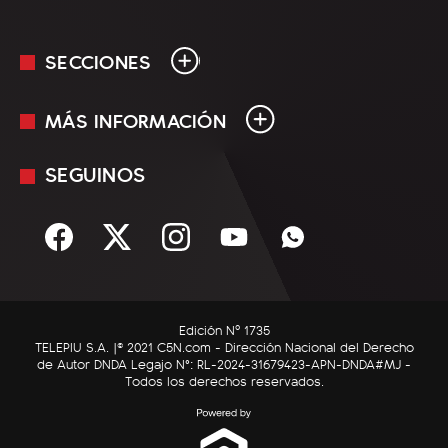
SECCIONES
MÁS INFORMACIÓN
En Vivo
Minuto Uno
SEGUINOS
Mediakit
Política
Términos y condiciones
Sociedad
Rss
Economía
Enfoque
Edición Nº 1735
C5N Autos
TELEPIU S.A. |© 2021 C5N.com - Dirección Nacional del Derecho
de Autor DNDA Legajo N°: RL-2024-31679423-APN-DNDA#MJ -
RatingCero
Todos los derechos reservados.
Deportes
Lifestyle