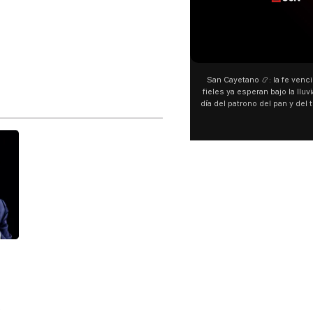
00:00
00:00
San Cayetano 📿: la fe venció al agua y los
“Preferís la joda y yo preferí
fieles ya esperan bajo la lluvia ➡️ A horas del
¿Indirecta para Luck Ra? La Jo
día del patrono del pan y del trabajo, miles de
"Te vi", su nueva colaboraci
personas acampan en Liniers para agradecer
Callejero Fino, y las redes no
y pedir. 🎙️ @bernardomagnago
encontrar similitudes entre la
declaraciones que hizo tras s
del cantante cordobés. 🗣️ 
"hablamos idiomas distintos"
hago falta" despertaron to
especulaciones entre sus s
aunque la artista no confirmó
esté inspirado en su exparej
pensás? 🥺