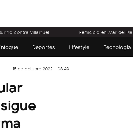
uirno contra Villarruel
Femicidio en Mar del Pla
Enfoque
Deportes
Lifestyle
Tecnología
15 de octubre 2022 - 08:49
ular
nsigue
orma