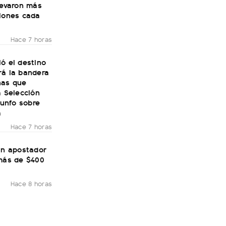
levaron más
llones cada
Hace 7 horas
ó el destino
rá la bandera
nas que
a Selección
riunfo sobre
a
Hace 7 horas
un apostador
 más de $400
Hace 8 horas