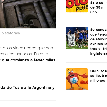
Sale se l
de $5 mi
uno
Se conoci
a plataforma
que tend
de Malvi
exhibió l
nte los videojuegos que han
tras el t
Inglaterr
s a los usuarios. En esta
y que comienza a tener miles
Quini 6: 
se llevó
millones
ada de Tesla a la Argentina y