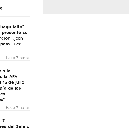
S
 hago falta":
i presentó su
nción, ¿con
 para Luck
Hace 7 horas
 a la
: la AFA
 15 de julio
Día de las
nes
es"
Hace 7 horas
: 7
res del Sale o