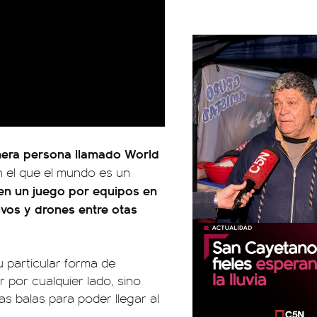
mera persona llamado World
n el que el mundo es un
 en un juego por equipos en
ivos y drones entre otas
 particular forma de
 por cualquier lado, sino
s balas para poder llegar al