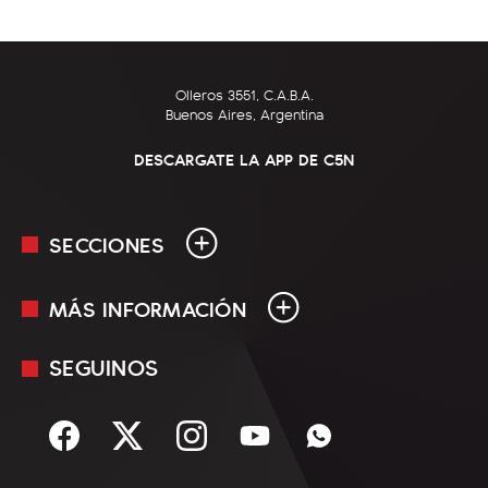
Olleros 3551, C.A.B.A.
Buenos Aires, Argentina
DESCARGATE LA APP DE C5N
SECCIONES
MÁS INFORMACIÓN
En Vivo
Minuto Uno
SEGUINOS
Mediakit
Política
Términos y condiciones
Sociedad
Rss
Economía