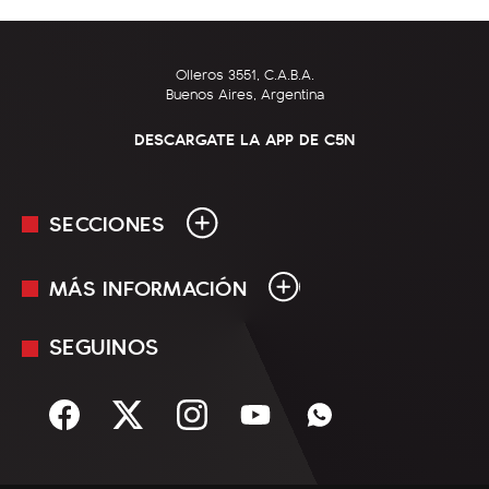
Olleros 3551, C.A.B.A.
Buenos Aires, Argentina
DESCARGATE LA APP DE C5N
SECCIONES
MÁS INFORMACIÓN
En Vivo
Minuto Uno
SEGUINOS
Mediakit
Política
Términos y condiciones
Sociedad
Rss
Economía
Enfoque