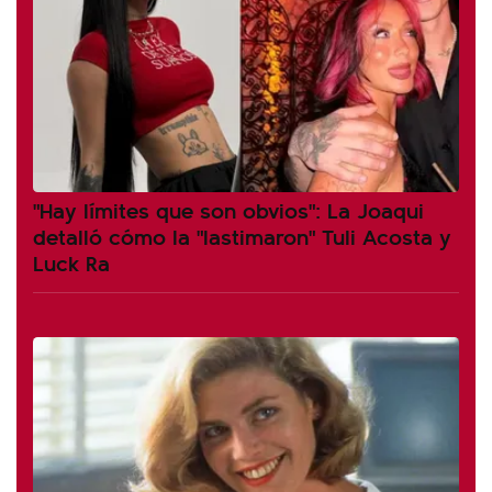
"Hay límites que son obvios": La Joaqui
detalló cómo la "lastimaron" Tuli Acosta y
Luck Ra