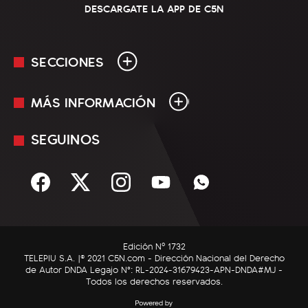
DESCARGATE LA APP DE C5N
SECCIONES
MÁS INFORMACIÓN
En Vivo
Minuto Uno
SEGUINOS
Mediakit
Política
Términos y condiciones
Sociedad
Rss
Economía
Enfoque
Edición Nº 1732
C5N Autos
TELEPIU S.A. |© 2021 C5N.com - Dirección Nacional del Derecho
de Autor DNDA Legajo N°: RL-2024-31679423-APN-DNDA#MJ -
RatingCero
Todos los derechos reservados.
Deportes