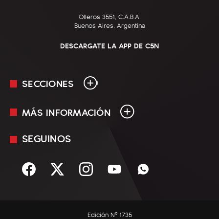
Olleros 3551, C.A.B.A.
Buenos Aires, Argentina
DESCARGATE LA APP DE C5N
SECCIONES
MÁS INFORMACIÓN
En Vivo
Minuto Uno
SEGUINOS
Mediakit
Política
Términos y condiciones
Sociedad
Rss
Economía
Enfoque
Edición Nº 1735