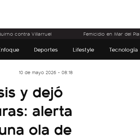
uirno contra Villarruel
Femicidio en Mar del Pla
Enfoque
Deportes
Lifestyle
Tecnología
10 de mayo 2026 - 08:18
sis y dejó
ras: alerta
una ola de