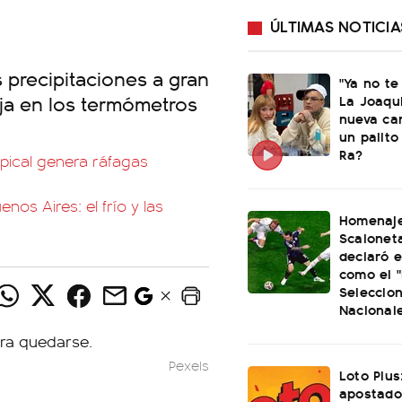
ÚLTIMAS NOTICIA
s precipitaciones a gran
"Ya no te
aja en los termómetros
La Joaqu
nueva ca
un palito
Ra?
opical genera ráfagas
nos Aires: el frío y las
Homenaje
Scaloneta
declaró el
como el "
Seleccio
Nacional
Pexels
Loto Plus
apostado