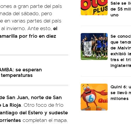
Sale se l
iones a gran parte del país
de $5 mi
rnada del sábado, pero
uno
e en varias partes del país
el
al invierno. Ante esto,
marilla por frío en diez
Se conoci
que tend
de Malvi
exhibió l
tras el t
Inglaterr
l AMBA: se esperan
 temperaturas
Quini 6: 
se llevó
 de San Juan, norte de San
millones
e La Rioja
. Otro foco de frío
antiago del Estero y sudeste
Corrientes
completan el mapa.