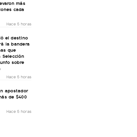
levaron más
llones cada
Hace 5 horas
ó el destino
rá la bandera
nas que
a Selección
riunfo sobre
a
Hace 5 horas
un apostador
 más de $400
Hace 5 horas