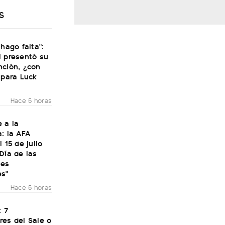
S
 hago falta":
i presentó su
nción, ¿con
 para Luck
Hace 5 horas
 a la
: la AFA
 15 de julio
Día de las
nes
es"
Hace 5 horas
: 7
res del Sale o