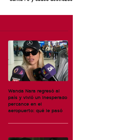
Wanda Nara regresó al
país y vivió un inesperado
percance en el
aeropuerto: qué le pasó