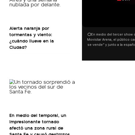
00:00
Alerta naranja por
tormentas y viento:
⭕En medio del tercer show d
¿cuándo llueve en la
Movistar Arena, el público can
se vende” y junto a la españ
Ciudad?
ocurrió a dos días de la votac
Tierras.
En medio del temporal, un
impresionante tornado
afectó una zona rural de
Santa Fe y causó destrozos