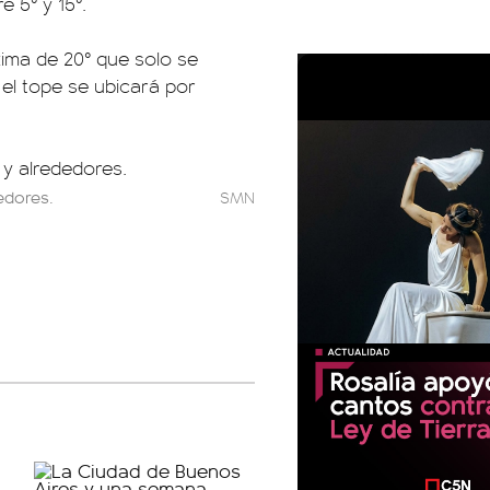
e 5° y 15°.
ima de 20° que solo se
 el tope se ubicará por
edores.
SMN