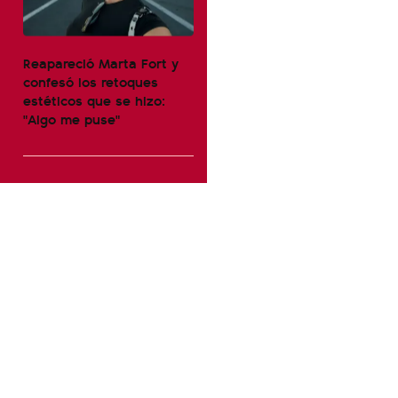
Reapareció Marta Fort y
confesó los retoques
estéticos que se hizo:
"Algo me puse"