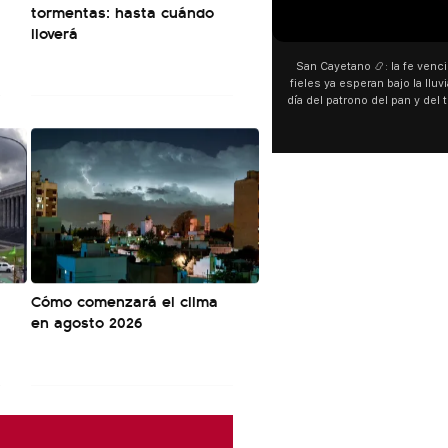
tormentas: hasta cuándo
00:00
lloverá
San Cayetano 📿: la fe venció al agua y los
fieles ya esperan bajo la lluvia ➡️ A horas del
día del patrono del pan y del trabajo, miles de
personas acampan en Liniers para agradecer
y pedir. 🎙️ @bernardomagnago
Cómo comenzará el clima
en agosto 2026