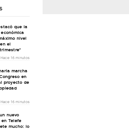
S
estacó que la
d económica
máximo nivel
 en el
trimestre"
Hace 16 minutos
inaria marcha
 Congreso en
l proyecto de
ropiedad
Hace 16 minutos
 un nuevo
 en Telefe
ete mucho: lo