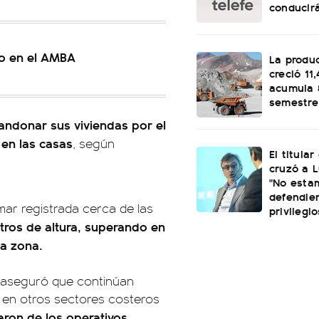
conducirá
io en el AMBA
La produ
creció 11
acumula 
semestre
bandonar sus viviendas por el
 en las casas
, según
El titular
cruzó a L
"No esta
defendie
mar registrada cerca de las
privilegio
tros de altura, superando en
la zona.
, aseguró que continúan
o en otros sectores costeros
paron de los operativos