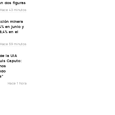
n dos figuras
Hace 43 minutos
cción minera
,4% en junio y
8,4% en el
Hace 59 minutos
 de la UIA
uis Caputo:
mos
ndo
s"
Hace 1 hora