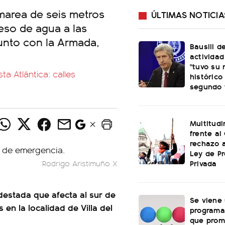
 marea de seis metros
ÚLTIMAS NOTICIA
reso de agua a las
junto con la Armada,
Bausili d
activida
"tuvo su 
ta Atlántica: calles
histórico
segundo 
Multitud
frente al
rechazo a
Ley de P
Privada
Rodrigo Aristimuño X
udestada que afecta al sur de
Se viene
en la localidad de Villa del
programa
que prom