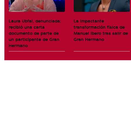
Laura Ubfal, denunciada:
La impactante
recibió una carta
transformación física de
documento de parte de
Manuel Ibero tras salir de
un participante de Gran
Gran Hermano
Hermano