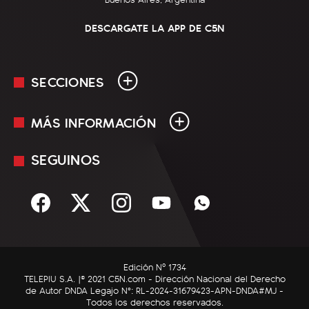
DESCARGATE LA APP DE C5N
SECCIONES
MÁS INFORMACIÓN
En Vivo
Minuto Uno
SEGUINOS
Mediakit
Política
Términos y condiciones
Sociedad
Rss
Economía
Enfoque
Edición Nº 1734
C5N Autos
TELEPIU S.A. |© 2021 C5N.com - Dirección Nacional del Derecho
de Autor DNDA Legajo N°: RL-2024-31679423-APN-DNDA#MJ -
RatingCero
Todos los derechos reservados.